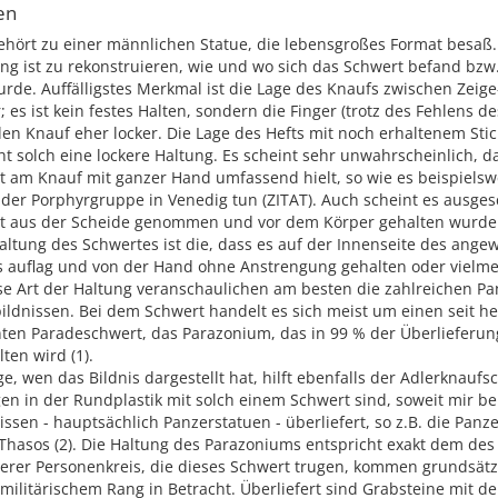
en
ehört zu einer männlichen Statue, die lebensgroßes Format besaß
ng ist zu rekonstruieren, wie und wo sich das Schwert befand bzw.
rde. Auffälligstes Merkmal ist die Lage des Knaufs zwischen Zeig
r; es ist kein festes Halten, sondern die Finger (trotz des Fehlens de
n Knauf eher locker. Die Lage des Hefts mit noch erhaltenem Stic
ht solch eine lockere Haltung. Es scheint sehr unwahrscheinlich, d
t am Knauf mit ganzer Hand umfassend hielt, so wie es beispielsw
der Porphyrgruppe in Venedig tun (ZITAT). Auch scheint es ausges
t aus der Scheide genommen und vor dem Körper gehalten wurde.
altung des Schwertes ist die, dass es auf der Innenseite des ange
s auflag und von der Hand ohne Anstrengung gehalten oder vielm
se Art der Haltung veranschaulichen am besten die zahlreichen Pa
ildnissen. Bei dem Schwert handelt es sich meist um einen seit he
nten Paradeschwert, das Parazonium, das in 99 % der Überlieferun
ten wird (1).
ge, wen das Bildnis dargestellt hat, hilft ebenfalls der Adlerknaufs
en in der Rundplastik mit solch einem Schwert sind, soweit mir be
issen - hauptsächlich Panzerstatuen - überliefert, so z.B. die Panz
Thasos (2). Die Haltung des Parazoniums entspricht exakt dem des
terer Personenkreis, die dieses Schwert trugen, kommen grundsätz
ilitärischem Rang in Betracht. Überliefert sind Grabsteine mit de