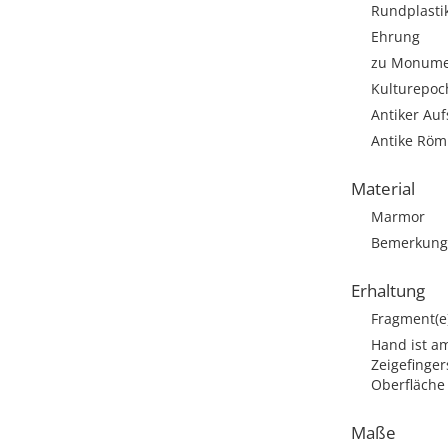
Rundplasti
Ehrung
zu Monumen
Kulturepoc
Antiker Auf
Antike Römi
Material
Marmor
Bemerkung:
Erhaltung
Fragment(e
Hand ist a
Zeigefinger
Oberfläche 
Maße