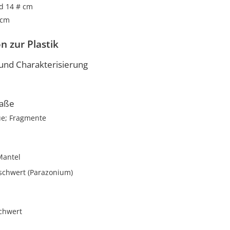
nd 14 # cm
 cm
n zur Plastik
nd Charakterisierung
aße
ue; Fragmente
Mantel
schwert (Parazonium)
chwert