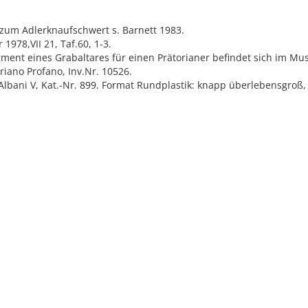
l zum Adlerknaufschwert s. Barnett 1983.
 1978,VII 21, Taf.60, 1-3.
gment eines Grabaltares für einen Prätorianer befindet sich im Mus
iano Profano, Inv.Nr. 10526.
a Albani V, Kat.-Nr. 899. Format Rundplastik: knapp überlebensgroß,