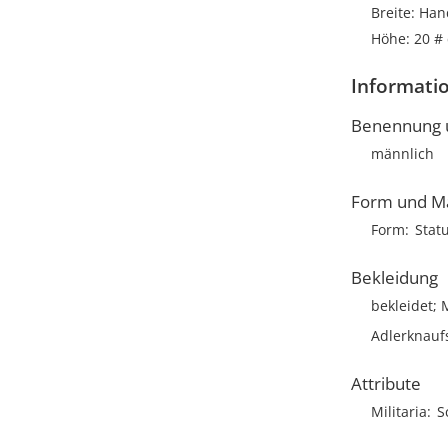
Breite: Ha
Höhe: 20 #
Informatio
Benennung u
männlich
Form und M
Form
Stat
Bekleidung
bekleidet; 
Adlerknauf
Attribute
Militaria
S