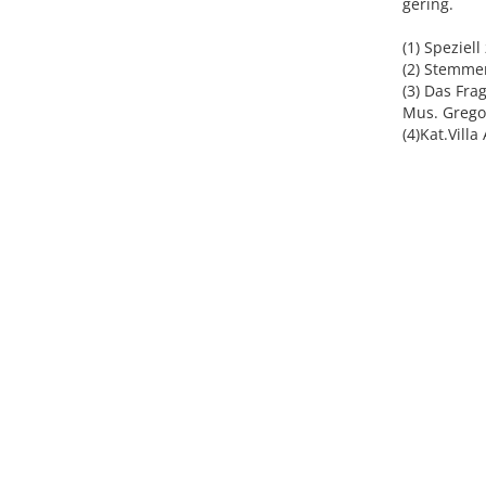
gering.
(1) Speziel
(2) Stemmer
(3) Das Fra
Mus. Gregor
(4)Kat.Vill