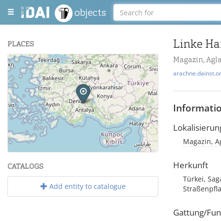
objects
Linke Ha
PLACES
Magazin, Agl
+
arachne.dainst.o
−
Informati
Lokalisierun
Magazin, Ag
Leaflet
| Maps and Data ©
OpenStreetMap
.
Herkunft
CATALOGS
Türkei, Sag
Add entity to catalogue
Straßenpfl
Gattung/Fun