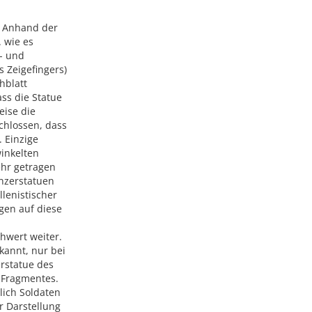
. Anhand der
 wie es
e- und
s Zeigefingers)
hblatt
ass die Statue
eise die
chlossen, dass
 Einzige
winkelten
ehr getragen
nzerstatuen
llenistischer
gen auf diese
chwert weiter.
kannt, nur bei
erstatue des
 Fragmentes.
lich Soldaten
r Darstellung