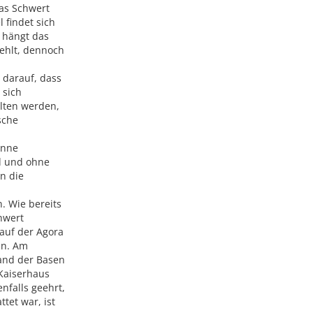
das Schwert
 findet sich
d hängt das
fehlt, dennoch
 darauf, dass
 sich
alten werden,
sche
inne
d und ohne
n die
. Wie bereits
hwert
auf der Agora
ln. Am
hand der Basen
 Kaiserhaus
falls geehrt,
tet war, ist