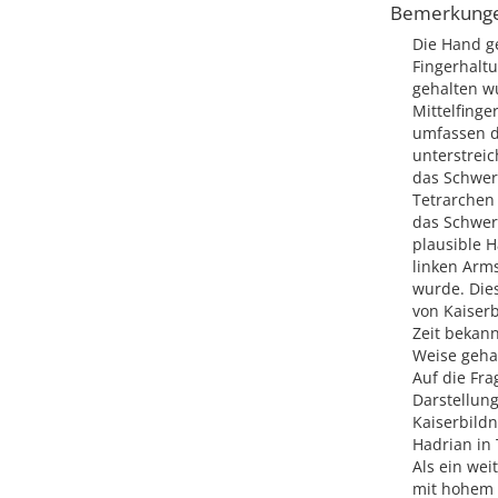
Bemerkung
Die Hand g
Fingerhaltu
gehalten wu
Mittelfinge
umfassen de
unterstreic
das Schwer
Tetrarchen 
das Schwer
plausible H
linken Arm
wurde. Die
von Kaiserb
Zeit bekan
Weise gehal
Auf die Fra
Darstellung
Kaiserbildn
Hadrian in 
Als ein wei
mit hohem m