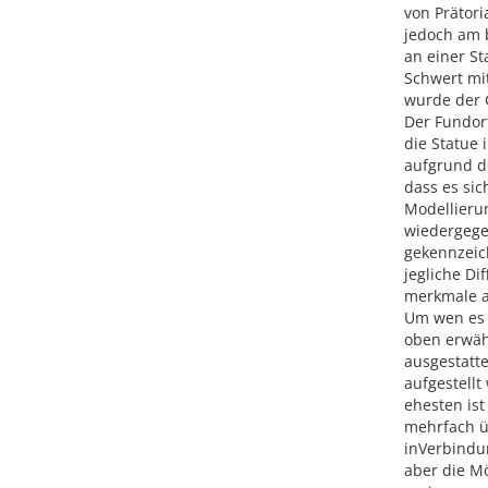
von Prätori
jedoch am b
an einer St
Schwert mit
wurde der G
Der Fundor
die Statue 
aufgrund d
dass es sic
Modellierun
wiedergege
gekennzeic
jegliche D
merkmale au
Um wen es s
oben erwähn
ausgestatte
aufgestell
ehesten ist
mehrfach üb
inVerbindu
aber die Mö