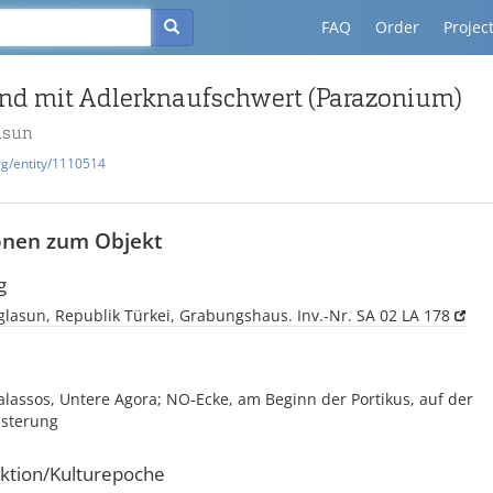
FAQ
Order
Projec
nd mit Adlerknaufschwert (Parazonium)
asun
rg/entity/1110514
onen zum Objekt
g
lasun, Republik Türkei, Grabungshaus. Inv.-Nr. SA 02 LA 178
alassos, Untere Agora; NO-Ecke, am Beginn der Portikus, auf der
asterung
ktion/Kulturepoche