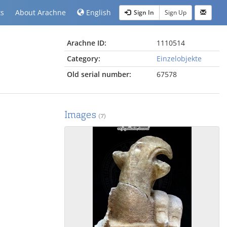
ts
About Arachne
English
Sign In
Sign Up
Arachne ID:
1110514
Category:
Einzelobjekte
Old serial number:
67578
Images
(7)