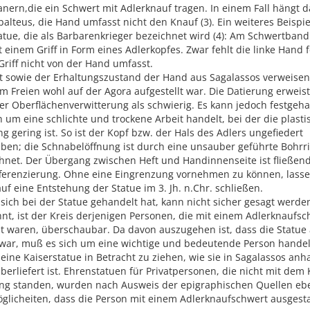
anern,die ein Schwert mit Adlerknauf tragen. In einem Fall hängt 
alteus, die Hand umfasst nicht den Knauf (3). Ein weiteres Beispiel
atue, die als Barbarenkrieger bezeichnet wird (4): Am Schwertban
 einem Griff in Form eines Adlerkopfes. Zwar fehlt die linke Hand 
riff nicht von der Hand umfasst.
t sowie der Erhaltungszustand der Hand aus Sagalassos verweisen
im Freien wohl auf der Agora aufgestellt war. Die Datierung erweist
er Oberflächenverwitterung als schwierig. Es kann jedoch festgeh
h um eine schlichte und trockene Arbeit handelt, bei der die plasti
g gering ist. So ist der Kopf bzw. der Hals des Adlers ungefiedert
ben; die Schnabelöffnung ist durch eine unsauber geführte Bohrr
hnet. Der Übergang zwischen Heft und Handinnenseite ist fließen
ifferenzierung. Ohne eine Eingrenzung vornehmen zu können, lasse
f eine Entstehung der Statue im 3. Jh. n.Chr. schließen.
ich bei der Statue gehandelt hat, kann nicht sicher gesagt werden
t, ist der Kreis derjenigen Personen, die mit einem Adlerknaufsc
t waren, überschaubar. Da davon auszugehen ist, dass die Statue 
t war, muß es sich um eine wichtige und bedeutende Person hande
 eine Kaiserstatue in Betracht zu ziehen, wie sie in Sagalassos an
erliefert ist. Ehrenstatuen für Privatpersonen, die nicht mit dem
ng standen, wurden nach Ausweis der epigraphischen Quellen eben
glicheiten, dass die Person mit einem Adlerknaufschwert ausgestat