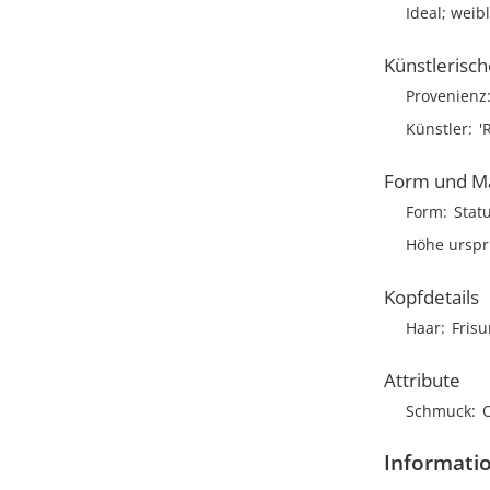
Ideal; weib
Künstlerisc
Provenienz
Künstler
'
Form und M
Form
Stat
Höhe urspr
Kopfdetails
Haar
Frisu
Attribute
Schmuck
Informati