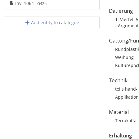
Inv. 1064
- G42b
Datierung
1. Viertel, 5
Add entity to catalogue
- Argument:
Gattung/Fun
Rundplastik
Weihung
Kulturepoch
Technik
teils hand-
Applikatio
Material
Terrakotta
Erhaltung