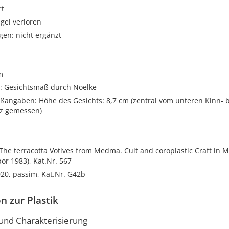
rt
gel verloren
gen: nicht ergänzt
m
 Gesichtsmaß durch Noelke
ßangaben: Höhe des Gesichts: 8,7 cm (zentral vom unteren Kinn- 
tz gemessen)
, The terracotta Votives from Medma. Cult and coroplastic Craft in
bor 1983), Kat.Nr. 567
20, passim, Kat.Nr. G42b
n zur Plastik
nd Charakterisierung