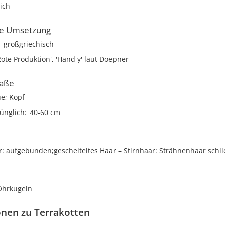
lich
he Umsetzung
großgriechisch
Rote Produktion', 'Hand y' laut Doepner
aße
ue; Kopf
ünglich
40-60 cm
r
aufgebunden;gescheiteltes Haar
Stirnhaar
Strähnenhaar schli
Ohrkugeln
onen zu Terrakotten