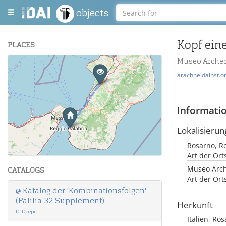
objects
Kopf ein
PLACES
Museo Archeol
+
arachne.dainst.o
−
Informati
Lokalisierun
Rosarno, Re
Leaflet
| Maps and Data ©
OpenStreetMap
.
Art der Or
Museo Arche
CATALOGS
Art der Or
Katalog der 'Kombinationsfolgen'
(Palilia 32 Supplement)
Herkunft
D. Doepner
Italien, Ro