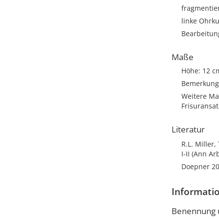
fragmentie
linke Ohrku
Bearbeitun
Maße
Höhe: 12 c
Bemerkung:
Weitere Ma
Frisuransa
Literatur
R.L. Miller
I-II (Ann Ar
Doepner 20
Informatio
Benennung u