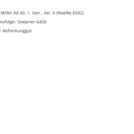
Miller AA 40, 1. Gen., Var. b (Noelke E042)
nsfolge
Doepner G42b
er Abformunggut