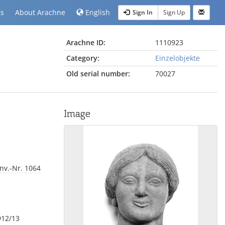
ts
About Arachne
English
Sign In
Sign Up
Arachne ID:
1110923
Category:
Einzelobjekte
Old serial number:
70027
Image
Inv.-Nr. 1064
912/13