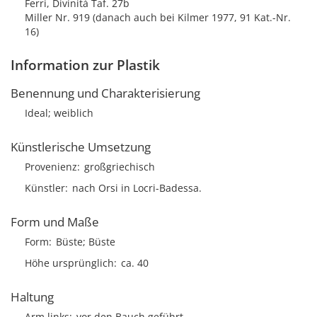
Ferri, Divinità Taf. 27b
Miller Nr. 919 (danach auch bei Kilmer 1977, 91 Kat.-Nr.
16)
Information zur Plastik
Benennung und Charakterisierung
Ideal; weiblich
Künstlerische Umsetzung
Provenienz
großgriechisch
Künstler
nach Orsi in Locri-Badessa.
Form und Maße
Form
Büste; Büste
Höhe ursprünglich
ca. 40
Haltung
Arm links
vor den Bauch geführt