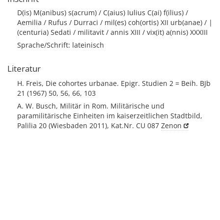
D(is) M(anibus) s(acrum) / C(aius) Iulius C(ai) f(ilius) /
Aemilia / Rufus / Durraci / mil(es) coh(ortis) XII urb(anae) / |
(centuria) Sedati / militavit / annis XIII / vix(it) a(nnis) XXXIII
Sprache/Schrift: lateinisch
Literatur
H. Freis, Die cohortes urbanae. Epigr. Studien 2 = Beih. BJb
21 (1967) 50, 56, 66, 103
A. W. Busch, Militär in Rom. Militärische und
paramilitärische Einheiten im kaiserzeitlichen Stadtbild,
Palilia 20 (Wiesbaden 2011), Kat.Nr. CU 087
Zenon