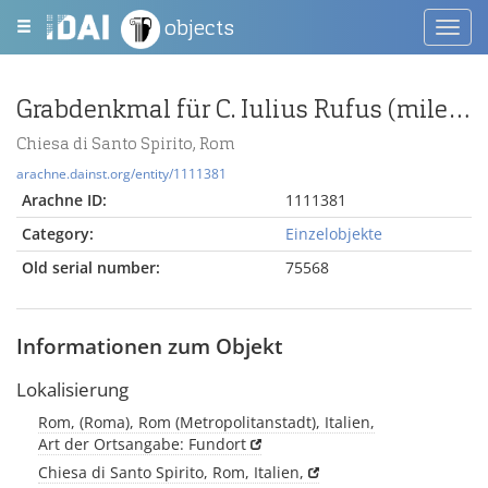
objects
Toggl
navig
Grabdenkmal für C. Iulius Rufus (miles cohortis XII urbanae)
Chiesa di Santo Spirito, Rom
arachne.dainst.org/entity/1111381
Arachne ID:
1111381
Category:
Einzelobjekte
Old serial number:
75568
Informationen zum Objekt
Lokalisierung
Rom, (Roma), Rom (Metropolitanstadt), Italien,
Art der Ortsangabe: Fundort
Chiesa di Santo Spirito, Rom, Italien,