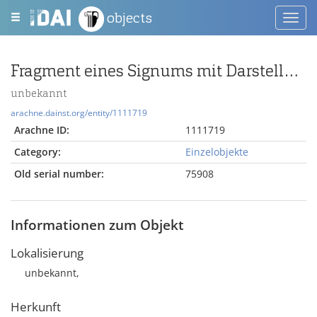
objects
Toggl
navig
Fragment eines Signums mit Darstellung einer Kaiserbüste in einer corona
unbekannt
arachne.dainst.org/entity/1111719
Arachne ID:
1111719
Category:
Einzelobjekte
Old serial number:
75908
Informationen zum Objekt
Lokalisierung
unbekannt,
Herkunft