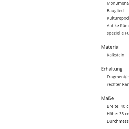
Monument/A
Bauglied
Kulturepoc
Antike Römi
spezielle F
Material
Kalkstein
Erhaltung
Fragment(e
rechter Ra
Maße
Breite: 40 
Höhe: 33 c
Durchmesse