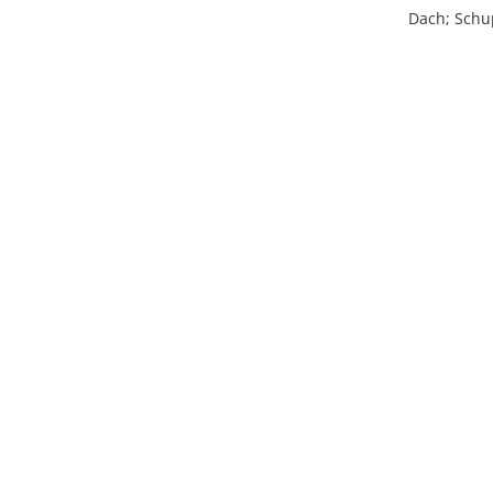
Dach; Sch
Licens