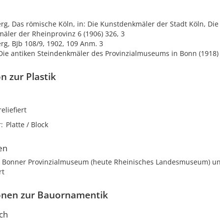
erg, Das römische Köln, in: Die Kunstdenkmäler der Stadt Köln, Die
äler der Rheinprovinz 6 (1906) 326, 3
erg, BJb 108/9, 1902, 109 Anm. 3
 Die antiken Steindenkmäler des Provinzialmuseums in Bonn (1918)
n zur Plastik
reliefiert
r
Platte / Block
en
m Bonner Provinzialmuseum (heute Rheinisches Landesmuseum) unte
rt
onen zur Bauornamentik
ch