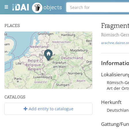
objects
Fragment
PLACES
Römisch-Ger
+
arachne.dainst.o
−
Informati
Lokalisierun
Römisch-Ge
Leaflet
| Maps and Data ©
OpenStreetMap
.
Art der Or
CATALOGS
Herkunft
Add entity to catalogue
Deutschlan
Gattung/Fun