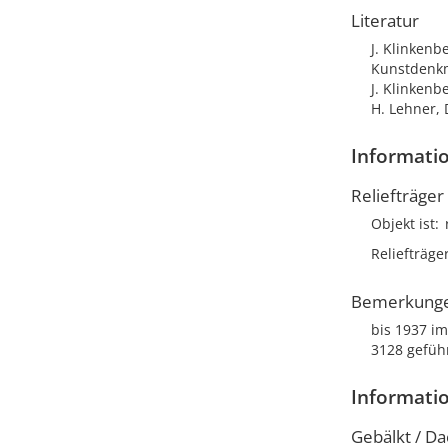
Literatur
J. Klinkenb
Kunstdenkm
J. Klinkenb
H. Lehner,
Informatio
Reliefträger
Objekt ist
Reliefträge
Bemerkung
bis 1937 i
3128 gefüh
Informati
Gebälkt / Da