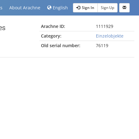
ts
About Arachne
English
Sign In
Sign Up
es
Arachne ID:
1111929
Category:
Einzelobjekte
Old serial number:
76119