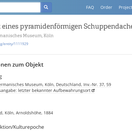
FAQ
Order
Projec
 eines pyramidenförmigen Schuppendach
manisches Museum, Köln
rg/entity/1111929
onen zum Objekt
g
rmanisches Museum, Köln, Deutschland, Inv.-Nr. 37, 59
tsangabe: letzter bekannter Aufbewahrungsort
d, Köln, Arnoldshöhe, 1884
ktion/Kulturepoche