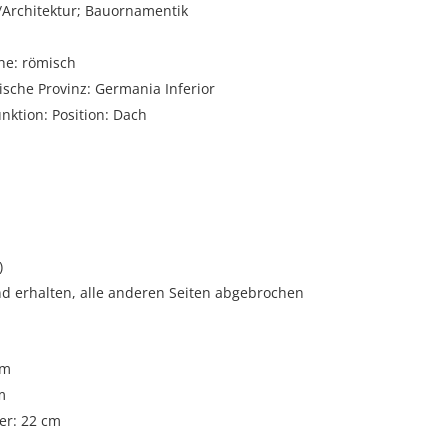
rchitektur; Bauornamentik
he: römisch
sche Provinz: Germania Inferior
unktion: Position: Dach
)
nd erhalten, alle anderen Seiten abgebrochen
cm
m
r: 22 cm