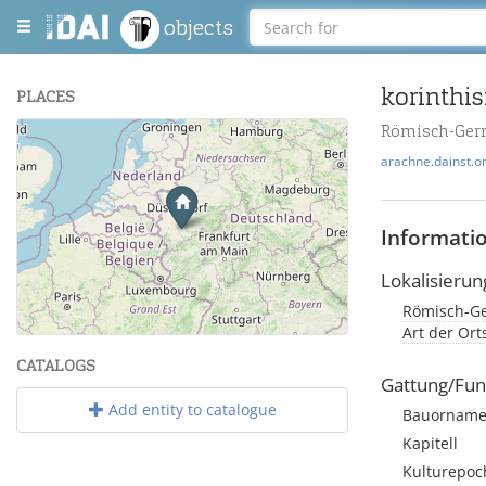
objects
korinthis
PLACES
Römisch-Ger
+
arachne.dainst.o
−
Informati
Lokalisierun
Römisch-Ge
Leaflet
| Maps and Data ©
OpenStreetMap
.
Art der Or
CATALOGS
Gattung/Fun
Add entity to catalogue
Bauorname
Kapitell
Kulturepoc