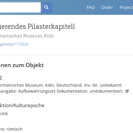
FAQ
Order
Projec
ierendes Pilasterkapitell
manisches Museum, Köln
rg/entity/1112022
onen zum Objekt
g
rmanisches Museum, Köln, Deutschland, Inv.-Nr. unbekannt
tsangabe: Aufbewahrungsort Dokumentation: undokumentiert;
ktion/Kulturepoche
ntik
he: römisch