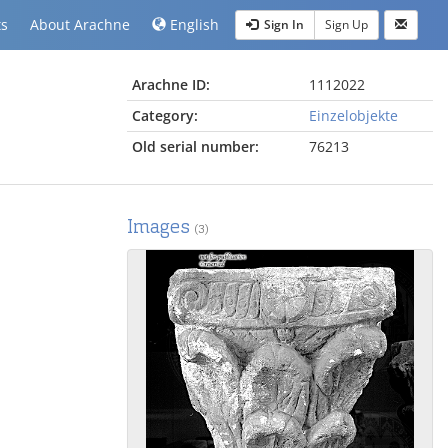
ts
About Arachne
English
Sign In
Sign Up
Arachne ID:
1112022
Category:
Einzelobjekte
Old serial number:
76213
Images
(3)