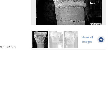
Show all
images
te I (Köln