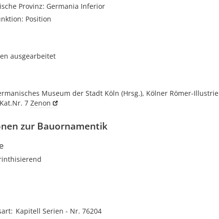
sche Provinz: Germania Inferior
unktion: Position
ten ausgearbeitet
manisches Museum der Stadt Köln (Hrsg.), Kölner Römer-Illustrier
 Kat.Nr. 7
Zenon
onen zur Bauornamentik
le
orinthisierend
sart
Kapitell Serien - Nr. 76204