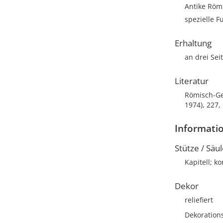
Antike Römi
spezielle F
Erhaltung
an drei Sei
Literatur
Römisch-Ger
1974), 227,
Informati
Stütze / Säu
Kapitell; k
Dekor
reliefiert
Dekoration