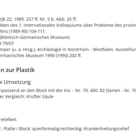
Jb 22, 1989, 257 ff. Nr. 5 b, Abb. 25 ff.
Akten des 1. internationalen Kolloquiums über Probleme des provi
fens (1989-90) 104-111
t (Römisch-Germanisches Museum)
t 79/07
mper (u. a. Hrsg.), Archäologie in Nordrhein - Westfalen. Ausstellu
rmanisches Museum 1990 (1990) 202 ff.
n zur Plastik
he Umsetzung
npassend an den Block mit der Inv. - Nr. 79, 400. 82 (Serien - Nr. 7
er Vergleich: Krufter Säule
reliefiert
r
Platte / Block; querformatig;rechteckig; Krankenheilungsrelief