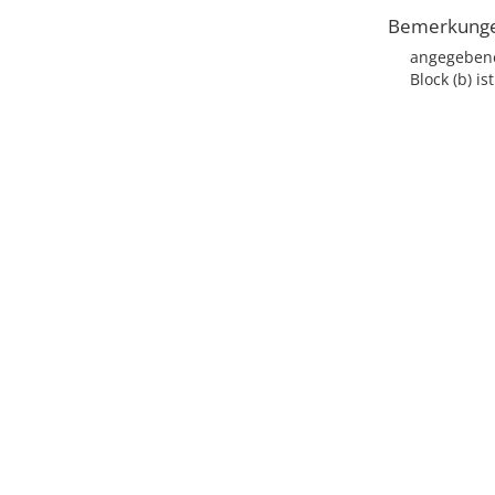
Bemerkung
angegebene
Block (b) i