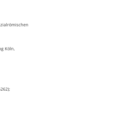
nzialrömischen
ng Köln,
6262);