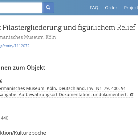
FAQ
Order
Projec
 Pilastergliederung und figürlichem Relief
manisches Museum, Köln
rg/entity/1112072
onen zum Objekt
g
rmanisches Museum, Köln, Deutschland, Inv.-Nr. 79, 400. 91
tsangabe: Aufbewahrungsort Dokumentation: undokumentiert;
 440
ktion/Kulturepoche