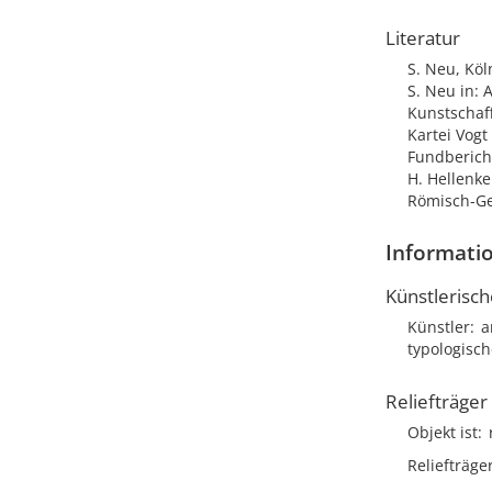
Literatur
S. Neu, Köln
S. Neu in: 
Kunstschaf
Kartei Vog
Fundberich
H. Hellenke
Römisch-Ge
Informatio
Künstlerisc
Künstler
a
typologisch
Reliefträger
Objekt ist
Reliefträge