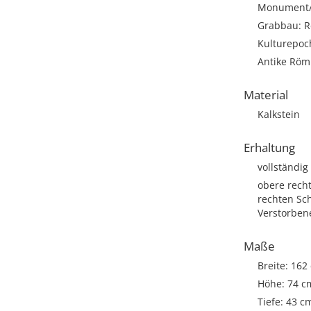
Monument/A
Grabbau: Re
Kulturepoc
Antike Römi
Material
Kalkstein
Erhaltung
vollständig
obere recht
rechten Sch
Verstorben
Maße
Breite: 162
Höhe: 74 c
Tiefe: 43 c