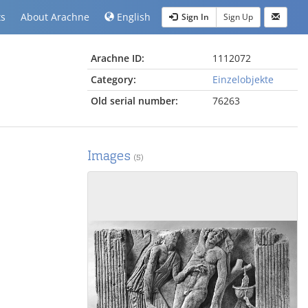
ts
About Arachne
English
Sign In
Sign Up
Arachne ID:
1112072
Category:
Einzelobjekte
Old serial number:
76263
Images
(5)