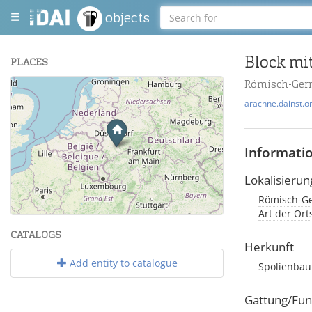
objects
Block mit
PLACES
Römisch-Ger
+
arachne.dainst.o
−
Informati
Lokalisierun
Römisch-Ge
Leaflet
| Maps and Data ©
OpenStreetMap
.
Art der Or
CATALOGS
Herkunft
Add entity to catalogue
Spolienbau
Gattung/Fun