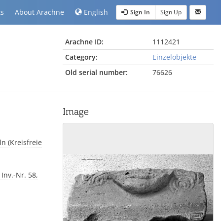
ts
About Arachne
English
Sign In
Sign Up
Arachne ID:
1112421
Category:
Einzelobjekte
Old serial number:
76626
Image
n (Kreisfreie
nv.-Nr. 58,