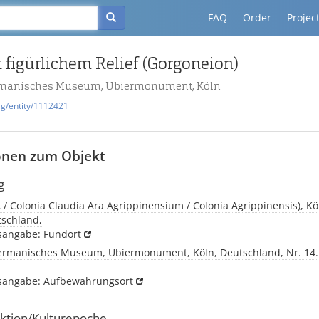
FAQ
Order
Projec
 figürlichem Relief (Gorgoneion)
manisches Museum, Ubiermonument, Köln
rg/entity/1112421
onen zum Objekt
g
 / Colonia Claudia Ara Agrippinensium / Colonia Agrippinensis), Köl
tschland,
tsangabe: Fundort
rmanisches Museum, Ubiermonument, Köln, Deutschland, Nr. 14. I
tsangabe: Aufbewahrungsort
ktion/Kulturepoche