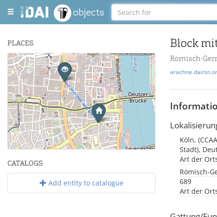
objects
Block mit
PLACES
Römisch-Ger
+
arachne.dainst.o
−
Informati
Lokalisierun
Köln, (CCAA
Leaflet
| Maps and Data ©
OpenStreetMap
.
Stadt), Deu
Art der Or
CATALOGS
Römisch-Ge
689
Add entity to catalogue
Art der Or
Gattung/Fun