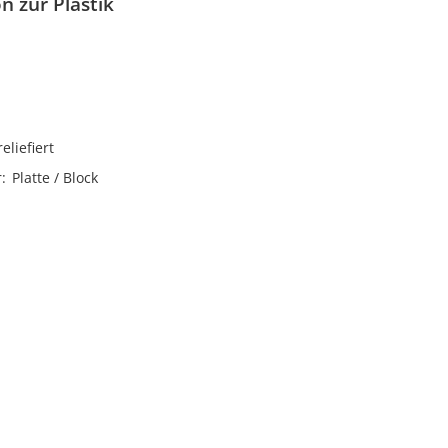
n zur Plastik
n
reliefiert
r
Platte / Block