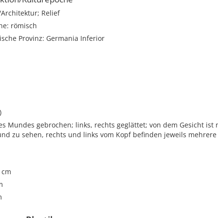
rchitektur; Relief
he: römisch
sche Provinz: Germania Inferior
)
s Mundes gebrochen; links, rechts geglättet; von dem Gesicht ist
nd zu sehen, rechts und links vom Kopf befinden jeweils mehrer
5 cm
m
m