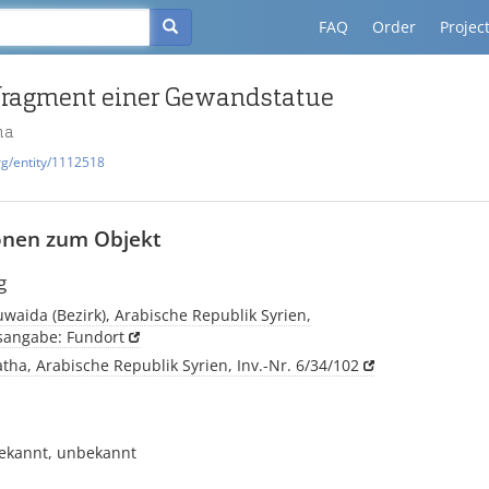
FAQ
Order
Projec
ragment einer Gewandstatue
ha
rg/entity/1112518
onen zum Objekt
g
waida (Bezirk), Arabische Republik Syrien,
tsangabe: Fundort
atha, Arabische Republik Syrien, Inv.-Nr. 6/34/102
ekannt, unbekannt