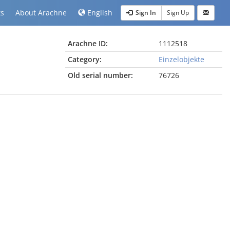
ts
About Arachne
English
Sign In
Sign Up
Arachne ID:
1112518
Category:
Einzelobjekte
Old serial number:
76726