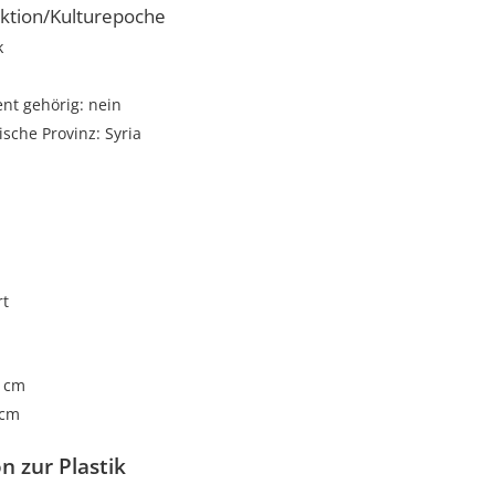
ktion/Kulturepoche
k
t gehörig: nein
sche Provinz: Syria
rt
4 cm
 cm
n zur Plastik