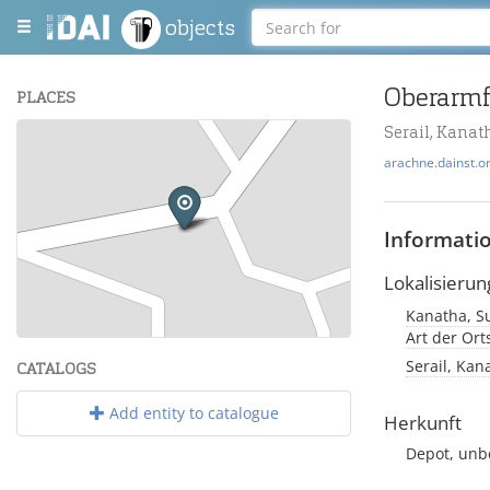
objects
Oberarmf
PLACES
Serail, Kanat
+
arachne.dainst.o
−
Informati
Lokalisierun
Kanatha, Su
Leaflet
| Maps and Data ©
OpenStreetMap
.
Art der Or
Serail, Kan
CATALOGS
Add entity to catalogue
Herkunft
Depot, unb