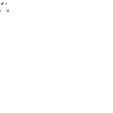
aße
emität