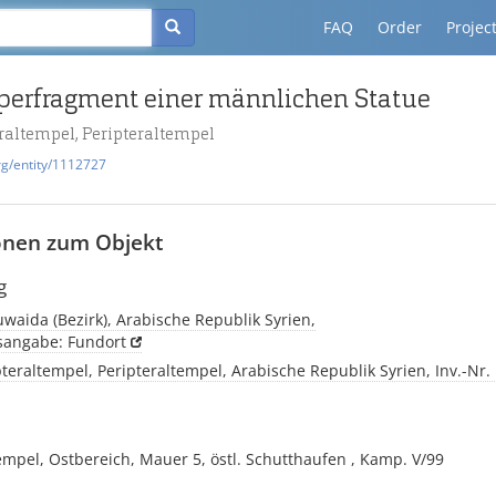
FAQ
Order
Projec
perfragment einer männlichen Statue
raltempel, Peripteraltempel
rg/entity/1112727
onen zum Objekt
g
waida (Bezirk), Arabische Republik Syrien,
tsangabe: Fundort
teraltempel, Peripteraltempel, Arabische Republik Syrien, Inv.-Nr.
empel, Ostbereich, Mauer 5, östl. Schutthaufen , Kamp. V/99