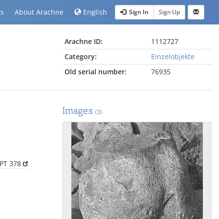
ts
About Arachne
English
Sign In
Sign Up
Arachne ID:
1112727
Category:
Einzelobjekte
Old serial number:
76935
Images
(3)
 PT 378