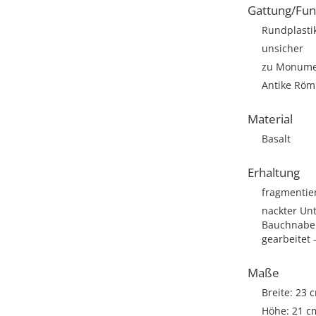
Gattung/Fun
Rundplasti
unsicher
zu Monumen
Antike Römi
Material
Basalt
Erhaltung
fragmentie
nackter Unt
Bauchnabel 
gearbeitet 
Maße
Breite: 23 
Höhe: 21 c