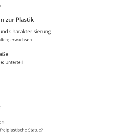
m
n zur Plastik
nd Charakterisierung
nlich; erwachsen
aße
e; Unterteil
t
en
 freiplastische Statue?