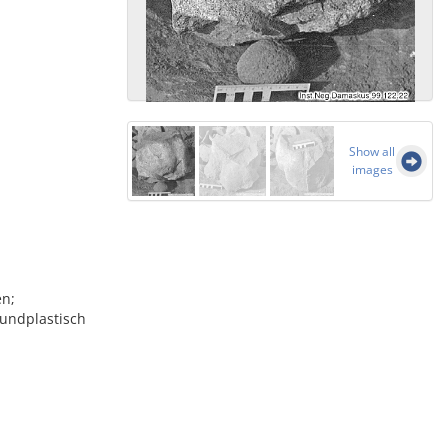
Show all
images
en;
rundplastisch