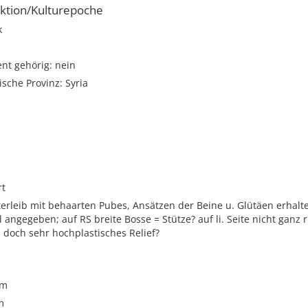
ktion/Kulturepoche
k
t gehörig: nein
sche Provinz: Syria
rt
erleib mit behaarten Pubes, Ansätzen der Beine u. Glütäen erhalt
angegeben; auf RS breite Bosse = Stütze? auf li. Seite nicht ganz 
- doch sehr hochplastisches Relief?
cm
m