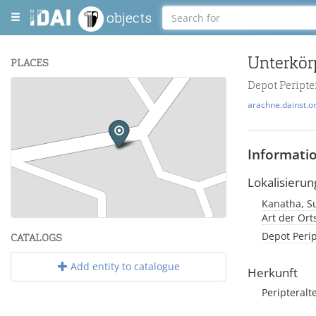
objects
Unterkör
PLACES
Depot Peripte
+
arachne.dainst.o
−
Informati
Lokalisierun
Kanatha, Su
Leaflet
| Maps and Data ©
OpenStreetMap
.
Art der Or
Depot Perip
CATALOGS
Add entity to catalogue
Herkunft
Peripteralt