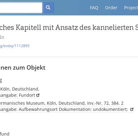
FAQ
Order
Projec
öln
rg/entity/1112895
onen zum Objekt
g
 Köln, Deutschland,
tsangabe: Fundort
rmanisches Museum, Köln, Deutschland, Inv.-Nr. 72, 384. 2
tsangabe: Aufbewahrungsort Dokumentation: undokumentiert;
ufund