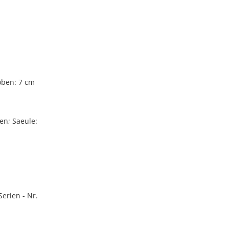
oben: 7 cm
en; Saeule:
erien - Nr.