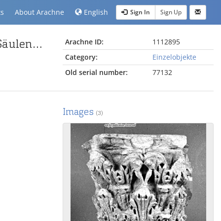
ts
About Arachne
English
Sign In
Sign Up
korinthisches Kapitell mit Ansatz des kannelierten Säulenschaftes
Arachne ID:
1112895
Category:
Einzelobjekte
Old serial number:
77132
Images
(3)