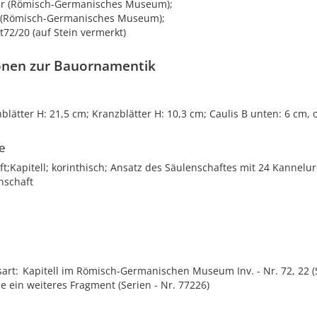
er (Römisch-Germanisches Museum);
t (Römisch-Germanisches Museum);
72/20 (auf Stein vermerkt)
onen zur Bauornamentik
lätter H: 21,5 cm; Kranzblätter H: 10,3 cm; Caulis B unten: 6 cm, 
le
t;Kapitell; korinthisch; Ansatz des Säulenschaftes mit 24 Kannelur
nschaft
sart
Kapitell im Römisch-Germanischen Museum Inv. - Nr. 72, 22 (S
e ein weiteres Fragment (Serien - Nr. 77226)