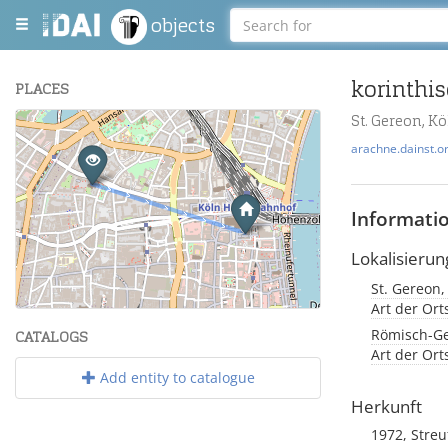
objects
PLACES
St. Gereon, K
+
arachne.dainst.o
−
Informati
Lokalisierun
St. Gereon,
Leaflet
| Maps and Data ©
OpenStreetMap
.
Art der Or
Römisch-Ge
CATALOGS
Art der Or
Add entity to catalogue
Herkunft
1972, Stre