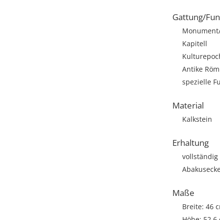
Gattung/Fun
Monument/A
Kapitell
Kulturepoc
Antike Römi
spezielle F
Material
Kalkstein
Erhaltung
vollständig
Abakusecke
Maße
Breite: 46 
Höhe: 52,6