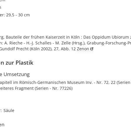
m
r: 29,5 - 30 cm
rg, Bauteile der frühen Kaiserzeit in Köln : Das Oppidum Ubiorum 
n: A. Rieche - H.-J. Schalles - M. Zelle (Hrsg.), Grabung-Forschung-P
 Gundolf Precht (Köln 2002), 27, Abb. 12
Zenon
n zur Plastik
he Umsetzung
apitell im Römisch-Germanischen Museum Inv. - Nr. 72, 22 (Serien 
eiteres Fragment (Serien - Nr. 77226)
r
Säule
en