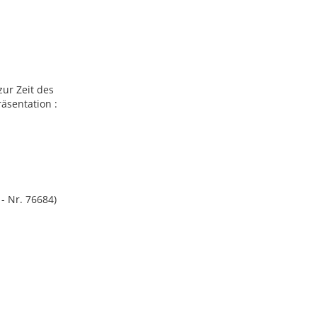
zur Zeit des
räsentation :
- Nr. 76684)