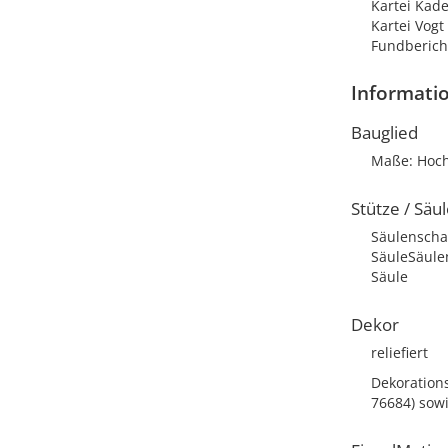
Kartei Kad
Kartei Vog
Fundbericht
Informati
Bauglied
Maße: Hochb
Stütze / Säu
Säulenschaf
SäuleSäule
Säule
Dekor
reliefiert
Dekoration
76684) sowi