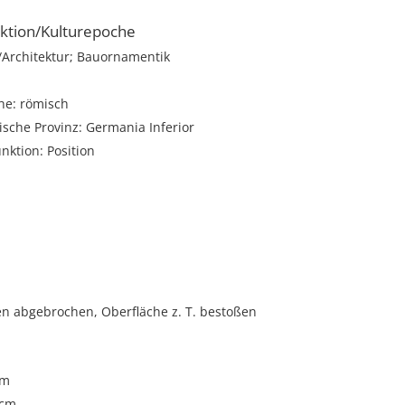
ktion/Kulturepoche
rchitektur; Bauornamentik
he: römisch
sche Provinz: Germania Inferior
unktion: Position
n abgebrochen, Oberfläche z. T. bestoßen
cm
 cm