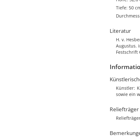
Tiefe: 50 c
Durchmesse
Literatur
H. v. Hesbe
Augustus. i
Festschrift
Informatio
Künstlerisc
Künstler
K
sowie ein w
Reliefträger
Reliefträge
Bemerkung