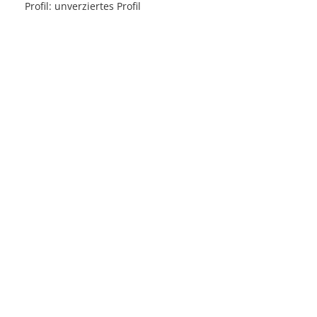
Profil: unverziertes Profil
Licensed under
Creative Commons
|
Imprint
|
Privacy
| Report bugs to
idai.objects@dainst.de
v1.0.3 (build #485)