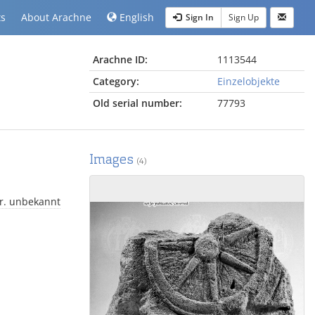
ts
About Arachne
English
Sign In
Sign Up
Arachne ID:
1113544
Category:
Einzelobjekte
Old serial number:
77793
Images
(4)
r. unbekannt