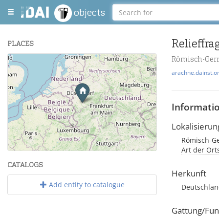
objects
Relieffr
PLACES
Römisch-Ger
+
arachne.dainst.o
−
Informati
Lokalisierun
Römisch-Ge
Leaflet
| Maps and Data ©
OpenStreetMap
.
Art der Or
CATALOGS
Herkunft
Add entity to catalogue
Deutschlan
Gattung/Fun