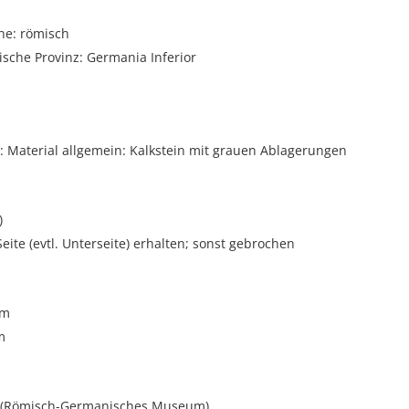
he: römisch
sche Provinz: Germania Inferior
 Material allgemein: Kalkstein mit grauen Ablagerungen
)
Seite (evtl. Unterseite) erhalten; sonst gebrochen
cm
m
t (Römisch-Germanisches Museum)