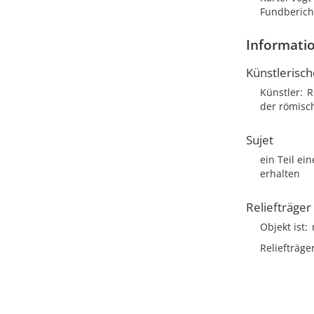
Fundbericht
Informatio
Künstlerisc
Künstler
R
der römisc
Sujet
ein Teil ei
erhalten
Reliefträger
Objekt ist
Reliefträge