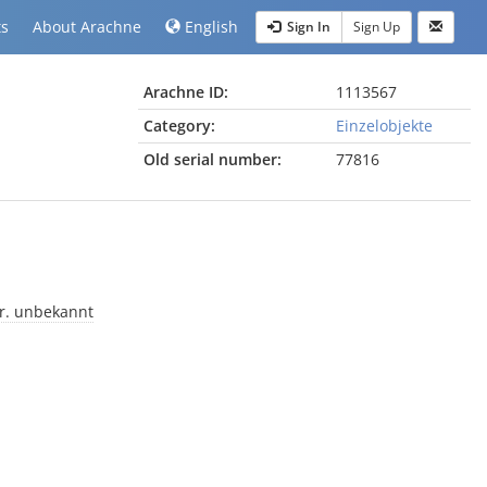
ts
About Arachne
English
Sign In
Sign Up
Arachne ID:
1113567
Category:
Einzelobjekte
Old serial number:
77816
r. unbekannt