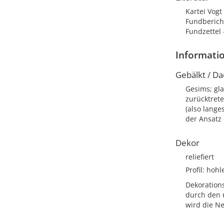
Kartei Vog
Fundberich
Fundzettel 
Informati
Gebälkt / Da
Gesims; gla
zurücktret
(also lange
der Ansatz 
Dekor
reliefiert
Profil: hohl
Dekoration
durch den 
wird die Ne