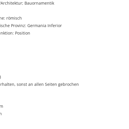
rchitektur; Bauornamentik
he: römisch
sche Provinz: Germania Inferior
unktion: Position
)
rhalten, sonst an allen Seiten gebrochen
cm
m