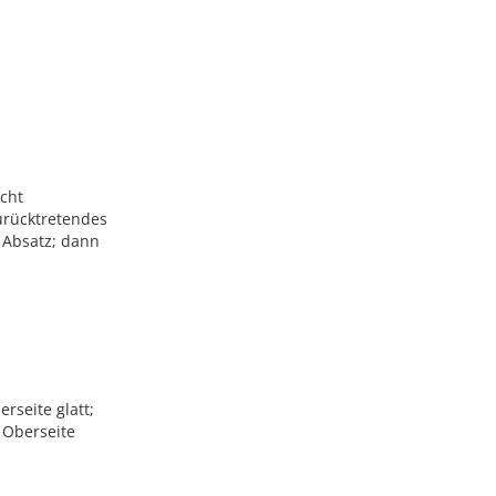
echt
urücktretendes
r Absatz; dann
rseite glatt;
 Oberseite