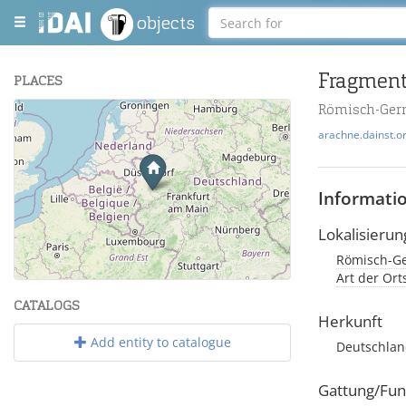
objects
Fragment
PLACES
Römisch-Ger
+
arachne.dainst.o
−
Informati
Lokalisierun
Römisch-Ge
Leaflet
| Maps and Data ©
OpenStreetMap
.
Art der Or
CATALOGS
Herkunft
Add entity to catalogue
Deutschland
Gattung/Fun