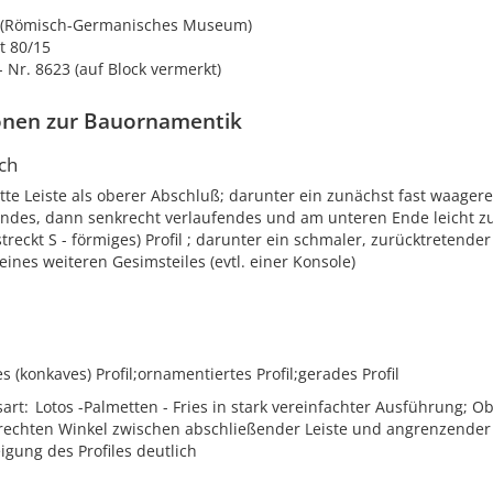
t (Römisch-Germanisches Museum)
t 80/15
- Nr. 8623 (auf Block vermerkt)
onen zur Bauornamentik
ch
tte Leiste als oberer Abschluß; darunter ein zunächst fast waager
endes, dann senkrecht verlaufendes und am unteren Ende leicht z
streckt S - förmiges) Profil ; darunter ein schmaler, zurücktretende
eines weiteren Gesimsteiles (evtl. einer Konsole)
es (konkaves) Profil;ornamentiertes Profil;gerades Profil
sart
Lotos -Palmetten - Fries in stark vereinfachter Ausführung; Obe
rechten Winkel zwischen abschließender Leiste und angrenzender
igung des Profiles deutlich