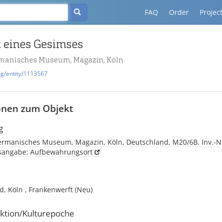
FAQ
Order
Projec
 eines Gesimses
manisches Museum, Magazin, Köln
rg/entity/1113567
onen zum Objekt
g
rmanisches Museum, Magazin, Köln, Deutschland, M20/6B. Inv.-N
tsangabe: Aufbewahrungsort
, Köln , Frankenwerft (Neu)
ktion/Kulturepoche