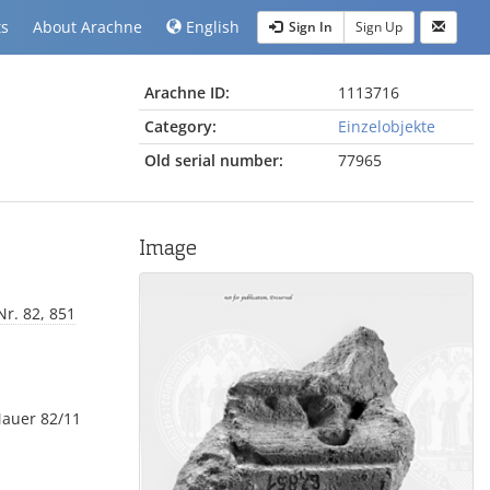
ts
About Arachne
English
Sign In
Sign Up
Arachne ID:
1113716
Category:
Einzelobjekte
Old serial number:
77965
Image
r. 82, 851
Mauer 82/11