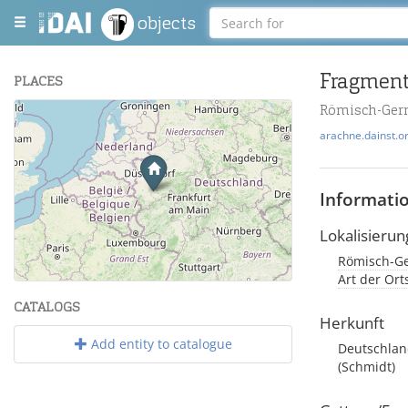
objects
Fragment
PLACES
Römisch-Ger
+
arachne.dainst.o
−
Informati
Lokalisierun
Römisch-Ge
Leaflet
| Maps and Data ©
OpenStreetMap
.
Art der Or
CATALOGS
Herkunft
Add entity to catalogue
Deutschlan
(Schmidt)