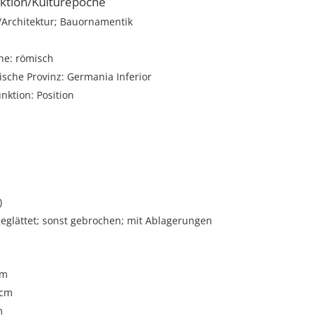
ktion/Kulturepoche
rchitektur; Bauornamentik
he: römisch
sche Provinz: Germania Inferior
unktion: Position
)
eglättet; sonst gebrochen; mit Ablagerungen
cm
 cm
m