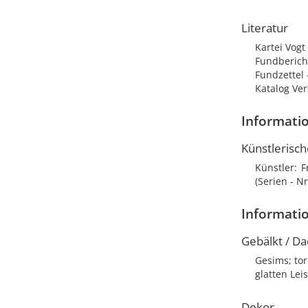
Literatur
Kartei Vog
Fundberich
Fundzettel 
Katalog Ve
Informatio
Künstlerisc
Künstler
F
(Serien - N
Informati
Gebälkt / Da
Gesims; to
glatten Lei
Dekor