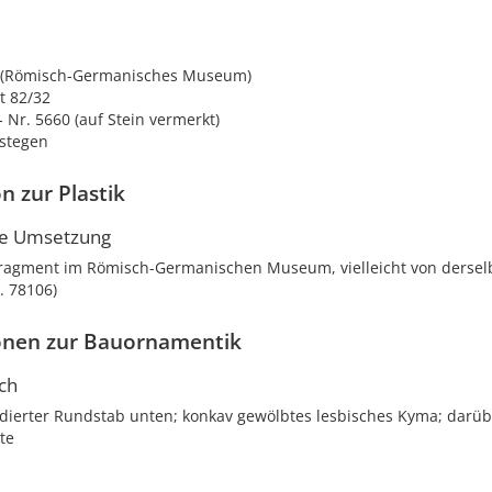
t (Römisch-Germanisches Museum)
t 82/32
- Nr. 5660 (auf Stein vermerkt)
rstegen
n zur Plastik
he Umsetzung
ragment im Römisch-Germanischen Museum, vielleicht von dersel
r. 78106)
onen zur Bauornamentik
ch
rdierter Rundstab unten; konkav gewölbtes lesbisches Kyma; darüb
ste