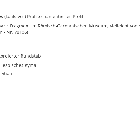
es (konkaves) Profil;ornamentiertes Profil
sart
Fragment im Römisch-Germanischen Museum, vielleicht von 
en - Nr. 78106)
tordierter Rundstab
lesbisches Kyma
mation