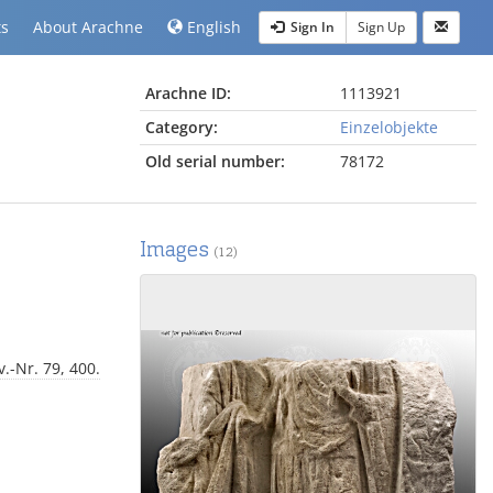
ts
About Arachne
English
Sign In
Sign Up
Arachne ID:
1113921
Category:
Einzelobjekte
Old serial number:
78172
Images
(12)
-Nr. 79, 400.