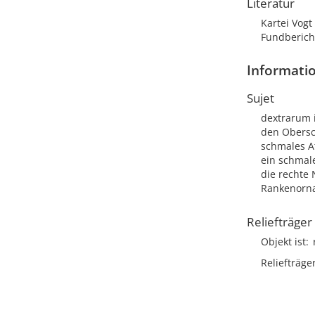
Literatur
Kartei Vog
Fundberich
Informatio
Sujet
dextrarum i
den Obersch
schmales At
ein schmale
die rechte 
Rankenorna
Reliefträger
Objekt ist
Reliefträge