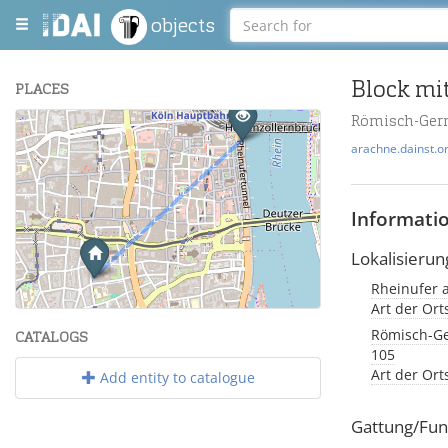
objects
Block mit
PLACES
Römisch-Ger
+
arachne.dainst.o
−
Informati
Lokalisierun
Rheinufer 
Leaflet
| Maps and Data ©
OpenStreetMap
.
Art der Or
Römisch-Ge
CATALOGS
105
Art der Or
Add entity to catalogue
Gattung/Fun