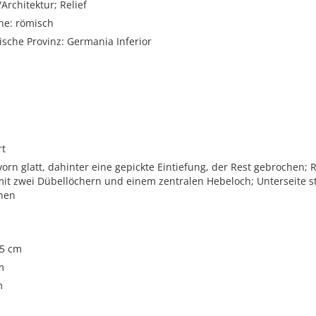
rchitektur; Relief
he: römisch
sche Provinz: Germania Inferior
rt
 vorn glatt, dahinter eine gepickte Eintiefung, der Rest gebrochen; R
mit zwei Dübellöchern und einem zentralen Hebeloch; Unterseite s
hen
,5 cm
m
m