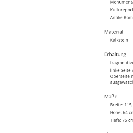
Monument/A
Kulturepoc
Antike Römi
Material
Kalkstein
Erhaltung
fragmentie
linke Seite
Oberseite 
ausgewasc
Maße
Breite: 115
Höhe: 64 c
Tiefe: 75 c