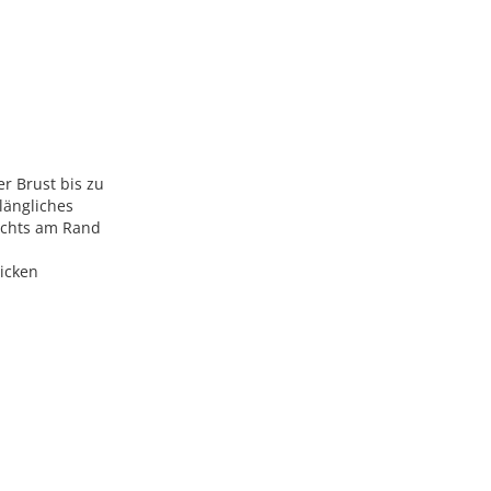
er Brust bis zu
längliches
rechts am Rand
dicken