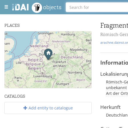
objects
Fragment 
PLACES
Römisch-Ger
+
arachne.dainst.o
−
Informati
Lokalisierun
Römisch-Ge
Leaflet
| Maps and Data ©
OpenStreetMap
.
unbekannt
Art der Or
CATALOGS
Herkunft
Add entity to catalogue
Deutschland