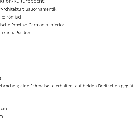
ktion/Kulturepoche
rchitektur; Bauornamentik
he: römisch
sche Provinz: Germania Inferior
unktion: Position
)
ebrochen; eine Schmalseite erhalten, auf beiden Breitseiten geglät
4 cm
cm