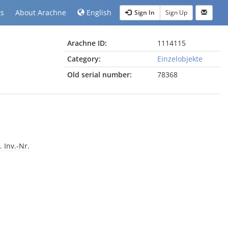
ts
About Arachne
English
Sign In
Sign Up
Arachne ID:
1114115
Category:
Einzelobjekte
Old serial number:
78368
Inv.-Nr.