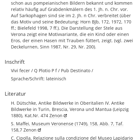
schon aus pompeianischen Bildern bekannt und kommen
relativ häufig auf Grabdenkmälern des 1. Jh. n. Chr. vor.
Auf Sarkophagen sind sie im 2. Jh. n Chr. verbreitet (über
das Motiv und seine Bedeutung: Horn BJb, 172, 1972, 170
ff.; Bielefeld 1998, 7 ff.). Die Darstellung der Stele aus
Verona zeigt eine Motivvariante, die ein Kind oder einen
Eros, der einen Hasen mit Trauben füttert, zeigt. (vgl. zwei
Deckelurnen, Sinn 1987, Nr. 29, Nr. 200).
Inschrift
Vivi fecer / Q Plotio P f / Pub Destinato /
Sprache/Schrift: lateinisch
Literatur
H. Dütschke, Antike Bildwerke in Oberitalien IV. Antike
Bildwerke in Turin, Brescia, Verona und Mantua (Leipzig
1880), Kat.Nr. 474
Zenon
S. Maffei, Museum Veronense (1749), 158, Abb. 7, Taf.
158,7
Zenon
C. Cipolla, Relazione sulla condizione del Museo Lapidario