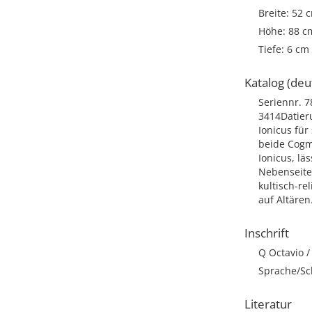
Breite: 52 
Höhe: 88 c
Tiefe: 6 cm
Katalog (deu
Seriennr. 7
3414Datier
Ionicus für
beide Cogm
Ionicus, lä
Nebenseite
kultisch-re
auf Altären
Inschrift
Q Octavio /
Sprache/Sch
Literatur