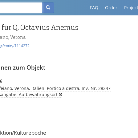
FAQ
Order
Projec
r für Q. Octavius Anemus
ano, Verona
rg/entity/1114272
onen zum Objekt
g
iano, Verona, Italien, Portico a destra. Inv.-Nr. 28247
tsangabe: Aufbewahrungsort
ktion/Kulturepoche