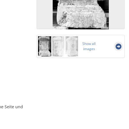
Show all
images
nke Seite und