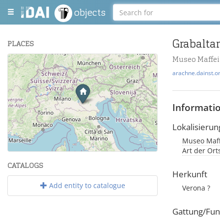
objects
Grabalta
PLACES
Museo Maffei
+
arachne.dainst.o
−
Informati
Lokalisierun
Museo Maffe
Leaflet
| Maps and Data ©
OpenStreetMap
.
Art der Or
CATALOGS
Herkunft
Add entity to catalogue
Verona ?
Gattung/Fun