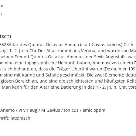
cm
m
tsch)
8528Altar des Quintus Octavius Anemo (statt Gavius Ionicus)!CIL V
ung: 1.-2. Jh. n.Chr.Der Altar kommt aus Verona, und wurde von M
 seinen Freund Quintus Octavius Anemus, der Sevir Augustalis war,
omina eine topographische Herkunft haben, Anemus( von einem F
sst sich behaupten, dass die Träger Libertini waren (Dexheimer 1998
n sind mit Kanne und Schale geschmückt. Die zwei Elemente deut
ligiösen Bereich an, und sind die schlichtesten und häufigsten Reli
. Man kann für den Altar eine Datierung in das 1.- 2. Jh. n. Chr. vo
 Anemo / VI vir aug / M Gavius / Ionicus / amic optim
rift: lateinisch