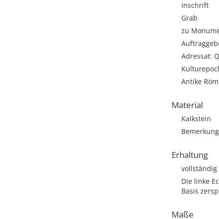
Inschrift
Grab
zu Monumen
Auftraggebe
Adressat: 
Kulturepoc
Antike Römi
Material
Kalkstein
Bemerkung: 
Erhaltung
vollständig
Die linke Ec
Basis zerspl
Maße