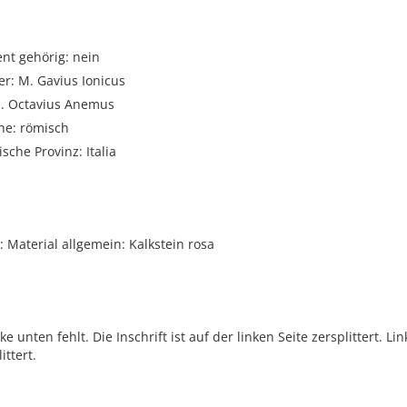
t gehörig: nein
r: M. Gavius Ionicus
Q. Octavius Anemus
he: römisch
sche Provinz: Italia
Material allgemein: Kalkstein rosa
ke unten fehlt. Die Inschrift ist auf der linken Seite zersplittert. Li
ittert.