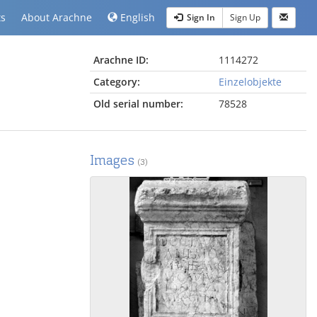
ts
About Arachne
English
Sign In
Sign Up
Arachne ID:
1114272
Category:
Einzelobjekte
Old serial number:
78528
Images
(3)