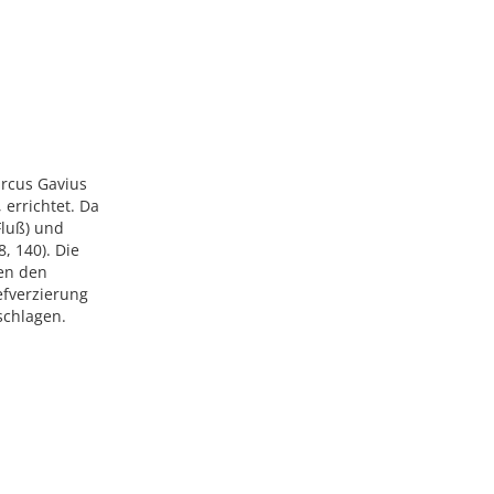
arcus Gavius
 errichtet. Da
luß) und
, 140). Die
en den
efverzierung
rschlagen.