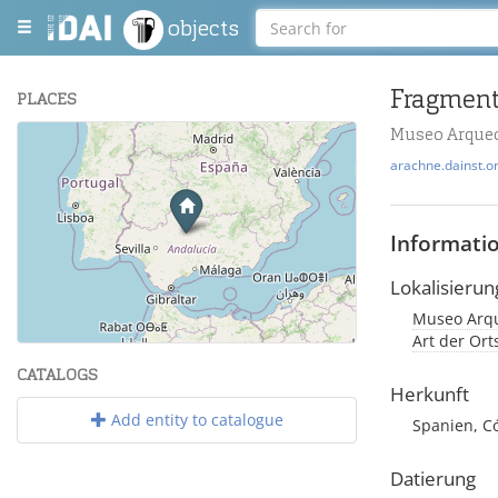
objects
Fragment
PLACES
Museo Arqueo
+
arachne.dainst.o
−
Informati
Lokalisierun
Museo Arque
Leaflet
| Maps and Data ©
OpenStreetMap
.
Art der Or
CATALOGS
Herkunft
Add entity to catalogue
Spanien, Có
Datierung