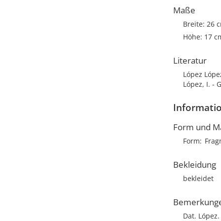
Maße
Breite: 26 
Höhe: 17 c
Literatur
López López
López, I. - 
Informatio
Form und M
Form
Frag
Bekleidung
bekleidet
Bemerkung
Dat. López