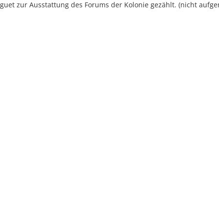
iguet zur Ausstattung des Forums der Kolonie gezählt. (nicht auf
ed under
Creative Commons
|
Imprint
|
Privacy
| Report bugs to
idai.objects@d
v1.0.3 (build #485)