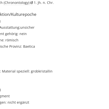
ich
(Chronontology)
1. Jh. n. Chr.
ktion/Kulturepoche
k
 Ausstattung;unsicher
t gehörig: nein
he: römisch
sche Provinz: Baetica
Material speziell: grobkristallin
)
gment
gen: nicht ergänzt