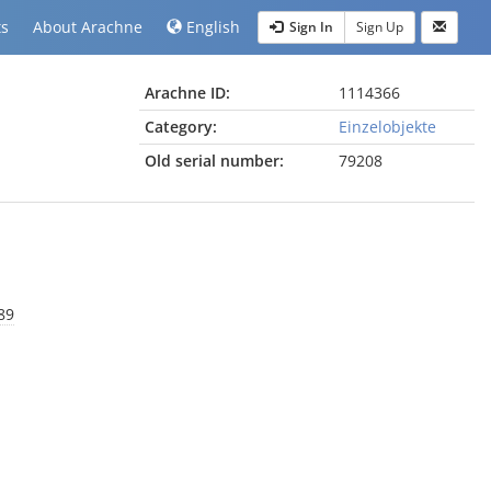
ts
About Arachne
English
Sign In
Sign Up
Arachne ID:
1114366
Category:
Einzelobjekte
Old serial number:
79208
89