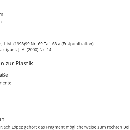
cm
m
, I. M. (1998)99 Nr. 69 Taf. 68 a (Erstpublikation)
Garriguet, J. A. (2000) Nr. 14
n zur Plastik
aße
mente
en
. Nach López gehört das Fragment möglicherweise zum rechten Bei