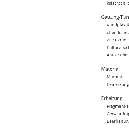
kaiserzeitl
Gattung/Fun
Rundplasti
öffentliche
zu Monumen
Kulturepoc
Antike Römi
Material
Marmor
Bemerkung: 
Erhaltung
Fragment(e
Gewandfra
Bearbeitun