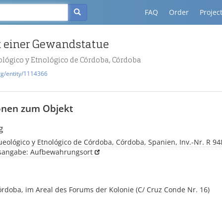
FAQ
Order
Projec
 einer Gewandstatue
lógico y Etnológico de Córdoba, Córdoba
rg/entity/1114366
onen zum Objekt
g
ológico y Etnológico de Córdoba, Córdoba, Spanien, Inv.-Nr. R 94
tsangabe: Aufbewahrungsort
rdoba, im Areal des Forums der Kolonie (C/ Cruz Conde Nr. 16)