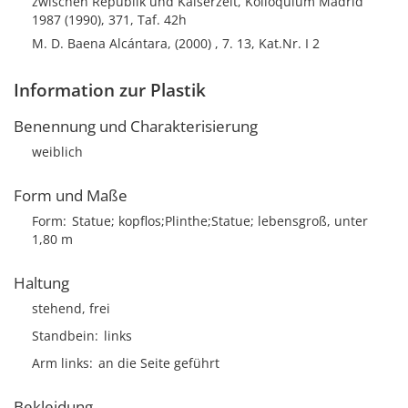
zwischen Republik und Kaiserzeit, Kolloquium Madrid
1987 (1990), 371, Taf. 42h
M. D. Baena Alcántara, (2000) , 7. 13, Kat.Nr. I 2
Information zur Plastik
Benennung und Charakterisierung
weiblich
Form und Maße
Form
Statue; kopflos;Plinthe;Statue; lebensgroß, unter
1,80 m
Haltung
stehend, frei
Standbein
links
Arm links
an die Seite geführt
Bekleidung