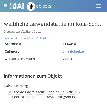
objects
Toggl
navig
weibliche Gewandstatue im Kora-Schema
Museo de Cádiz, Cádiz
arachne.dainst.org/entity/1114458
Arachne ID:
1114458
Category:
Einzelobjekte
Old serial number:
79304
Informationen zum Objekt
Lokalisierung
Museo de Cádiz, Cádiz, Spanien, Inv.-Nr. 462
Art der Ortsangabe: Aufbewahrungsort