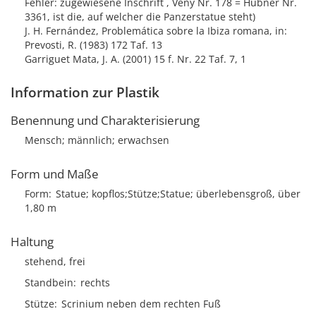
Fehler: zugewiesene Inschrift , Veny Nr. 178 = Hübner Nr.
3361, ist die, auf welcher die Panzerstatue steht)
J. H. Fernández, Problemática sobre la Ibiza romana, in:
Prevosti, R. (1983) 172 Taf. 13
Garriguet Mata, J. A. (2001) 15 f. Nr. 22 Taf. 7, 1
Information zur Plastik
Benennung und Charakterisierung
Mensch; männlich; erwachsen
Form und Maße
Form
Statue; kopflos;Stütze;Statue; überlebensgroß, über
1,80 m
Haltung
stehend, frei
Standbein
rechts
Stütze
Scrinium neben dem rechten Fuß