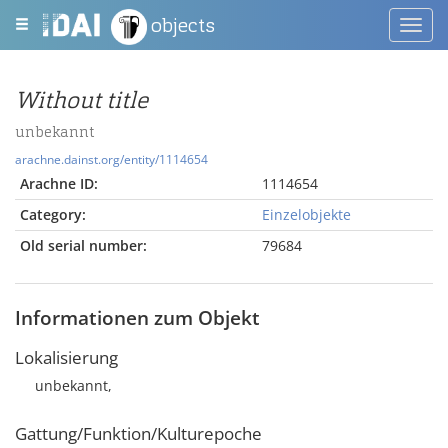
objects
Toggl
navig
Without title
unbekannt
arachne.dainst.org/entity/1114654
Arachne ID:
1114654
Category:
Einzelobjekte
Old serial number:
79684
Informationen zum Objekt
Lokalisierung
unbekannt,
Gattung/Funktion/Kulturepoche