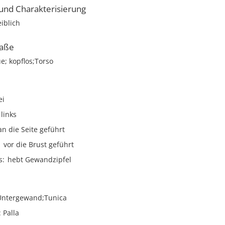
nd Charakterisierung
iblich
aße
ue; kopflos;Torso
ei
links
an die Seite geführt
vor die Brust geführt
s
hebt Gewandzipfel
 Untergewand;Tunica
 Palla