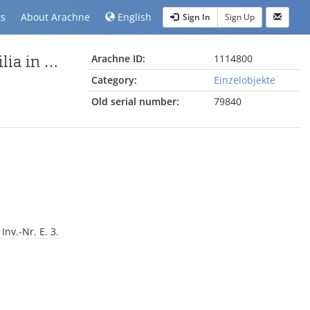
ts
About Arachne
English
Sign In
Sign Up
weibliche Gewandstatue im Typus Eumachia-Fundilia in der Ausführung Fundilia
Arachne ID:
1114800
Category:
Einzelobjekte
Old serial number:
79840
Inv.-Nr. E. 3.