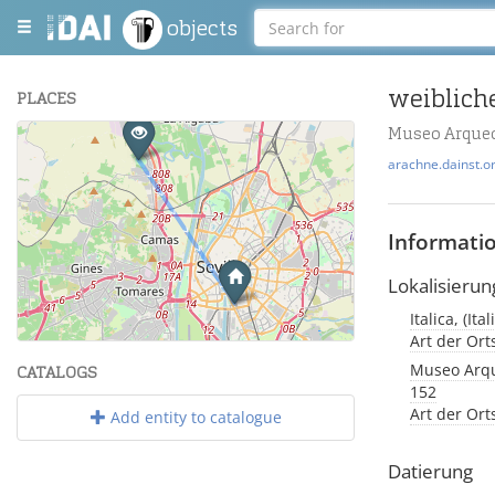
objects
PLACES
Museo Arqueol
+
arachne.dainst.o
−
Informati
Lokalisierun
Italica, (It
Leaflet
| Maps and Data ©
OpenStreetMap
.
Art der Or
Museo Arque
CATALOGS
152
Art der Or
Add entity to catalogue
Datierung