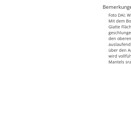
Bemerkung
Foto DAI; W
Mit dem Boh
Glatte Fläc
geschlungen
den oberen
auslaufend
über den A
wird vollfü
Mantels sra