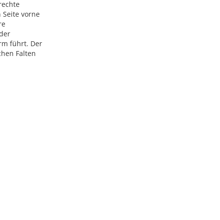
 rechte
n Seite vorne
re
 der
rm führt. Der
chen Falten