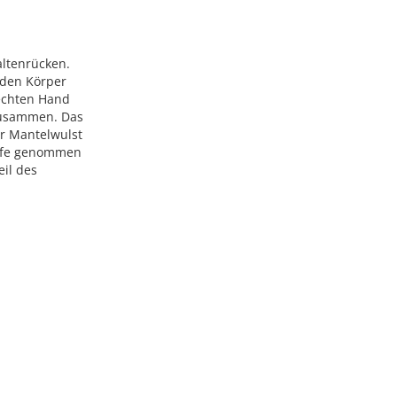
altenrücken.
 den Körper
rechten Hand
zusammen. Das
er Mantelwulst
aufe genommen
eil des