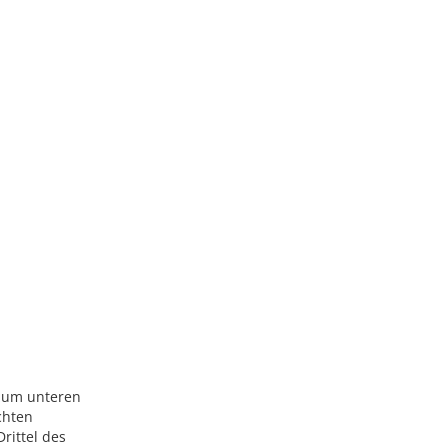
s zum unteren
chten
rittel des