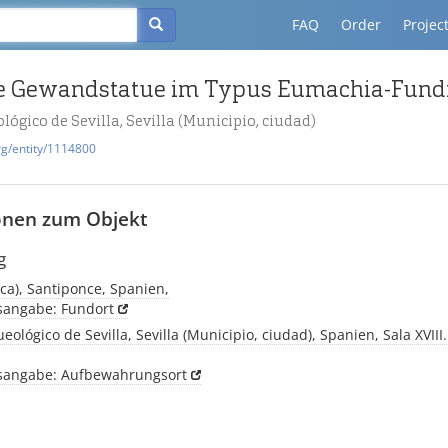
FAQ
Order
Projec
ógico de Sevilla, Sevilla (Municipio, ciudad)
rg/entity/1114800
onen zum Objekt
g
alica), Santiponce, Spanien,
tsangabe: Fundort
ológico de Sevilla, Sevilla (Municipio, ciudad), Spanien, Sala XVIII. 
tsangabe: Aufbewahrungsort