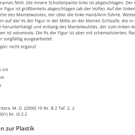
rarnes fehlt. Die innere Schulterpartie links ist abgeschlagen. Der
r Figur ist größtenteils abgeschlagen (ab der Hüfte). Auf der linke
artie des Mantelwulstes, der über die linke Hand/Arm führte. Weite
 auf der Vs der Figur in der Mitte an der kleinen Schlaufe, die in
e herunterhängt und entlang des Mantelwulstes, der zum linken A
er ist voluminös. Die Rs der Figur ist aber mit schematisierten, fla
 sorgfältig ausgearbeitet.
gen: nicht ergänzt
.5 cm
cm
m
tara, M. D. (2000) 10 Nr. B 2 Taf. 2, 2
001) Nr. III.2.2
n zur Plastik