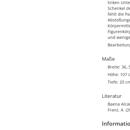
linken Unte
Schenkel de
fehlt die P
Abstoßungen
Körpermitt
Figurenkörp
und weniger
Bearbeitun
Maße
Breite: 36,
Höhe: 107 
Tiefe: 20 c
Literatur
Baena Alcán
Franz, A. (2
Informatio