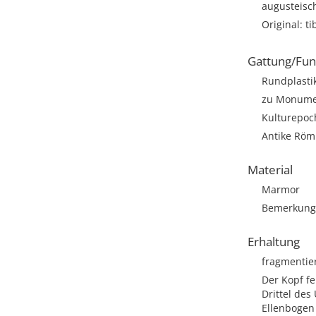
augusteisch
Original: t
Gattung/Fun
Rundplastik
zu Monumen
Kulturepoc
Antike Römi
Material
Marmor
Bemerkung: 
Erhaltung
fragmentie
Der Kopf fe
Drittel des
Ellenbogen 