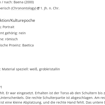
 / nach: Baena (2000)
iberisch
(Chronontology)
1. Jh. n. Chr.
ktion/Kulturepoche
; Portrait
t gehörig: nein
he: römisch
sche Provinz: Baetica
Material speziell: weiß, grobkristallin
rt
hlt. Er war eingesetzt. Erhalten ist der Torso ab den Schultern bi
 Unterschenkels. Die rechte Schulterpartie ist abgeschlagen. Am re
ist eine kleine Abplatzung, und die rechte Hand fehlt. Das untere D