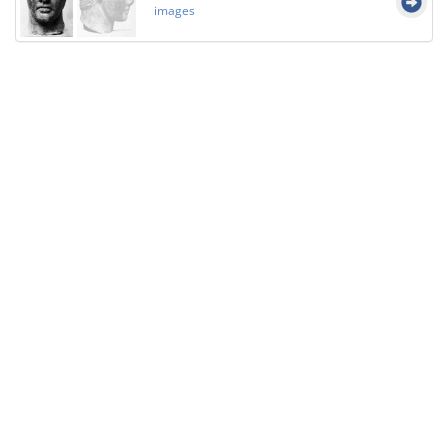
images
Licensed under
Creative Commons
|
Imprint
|
Privacy
| Report bugs to
idai.objects@dainst.de