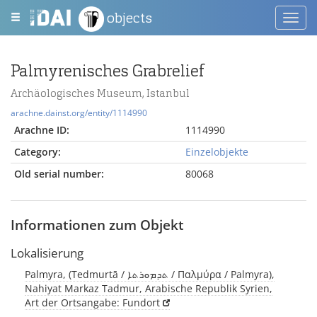
objects
Toggl
navig
Palmyrenisches Grabrelief
Archäologisches Museum, Istanbul
arachne.dainst.org/entity/1114990
Arachne ID:
1114990
Category:
Einzelobjekte
Old serial number:
80068
Informationen zum Objekt
Lokalisierung
Palmyra, (Tedmurtā / ܬܕܡܘܪܬܐ / Παλμύρα / Palmyra),
Nahiyat Markaz Tadmur, Arabische Republik Syrien,
Art der Ortsangabe: Fundort