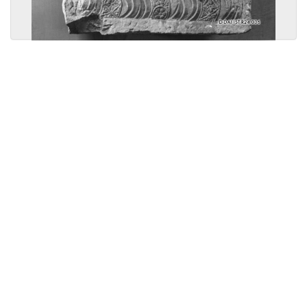
Licensed under
Creative Commons
|
Imprint
|
Privacy
| Report bugs to
idai.objects@dainst.de