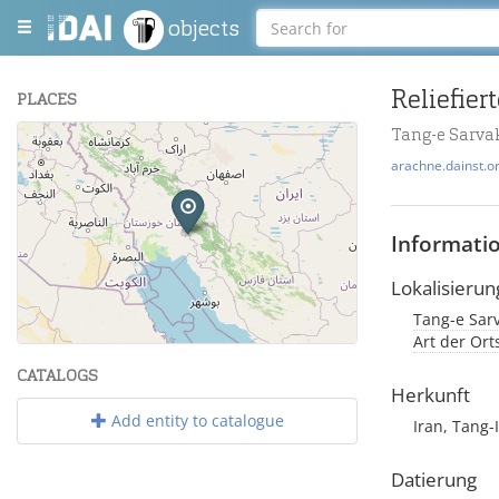
objects
Reliefier
PLACES
Tang-e Sarva
+
arachne.dainst.o
−
Informati
Lokalisierun
Tang-e Sarv
Leaflet
| Maps and Data ©
OpenStreetMap
.
Art der Ort
CATALOGS
Herkunft
Add entity to catalogue
Iran, Tang-
Datierung