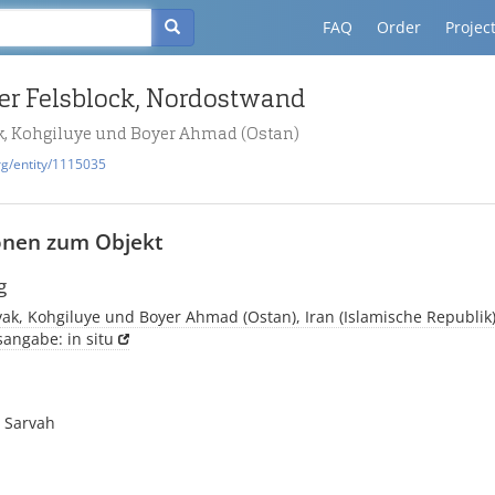
FAQ
Order
Projec
ter Felsblock, Nordostwand
k, Kohgiluye und Boyer Ahmad (Ostan)
rg/entity/1115035
onen zum Objekt
g
ak, Kohgiluye und Boyer Ahmad (Ostan), Iran (Islamische Republik)
sangabe: in situ
I Sarvah