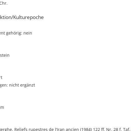
 Chr.
ktion/Kulturepoche
t gehörig: nein
stein
rt
gen: nicht ergänzt
cm
rghe, Reliefs rupestres de l‘Iran ancien (1984) 122 ff. Nr. 28 f. Taf.