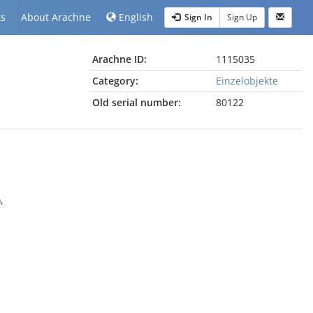
ts
About Arachne
English
Sign In
Sign Up
Arachne ID:
1115035
Category:
Einzelobjekte
Old serial number:
80122
,