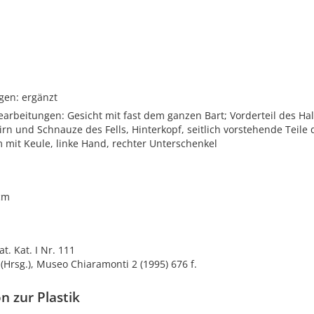
gen: ergänzt
rbeitungen: Gesicht mit fast dem ganzen Bart; Vorderteil des Hal
irn und Schnauze des Fells, Hinterkopf, seitlich vorstehende Teile d
 mit Keule, linke Hand, rechter Unterschenkel
cm
t. Kat. I Nr. 111
(Hrsg.), Museo Chiaramonti 2 (1995) 676 f.
n zur Plastik