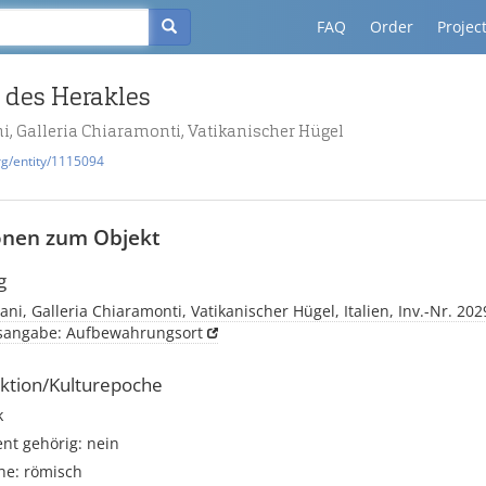
FAQ
Order
Projec
 des Herakles
i, Galleria Chiaramonti, Vatikanischer Hügel
rg/entity/1115094
onen zum Objekt
g
ani, Galleria Chiaramonti, Vatikanischer Hügel, Italien, Inv.-Nr. 202
tsangabe: Aufbewahrungsort
ktion/Kulturepoche
k
t gehörig: nein
he: römisch