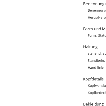
Benennung u
Benennun
Heros/Heroi
Form und M
Form
Statu
Haltung
stehend, au
Standbein
Hand links
Kopfdetails
Kopfwendu
Kopfbedec
Bekleidung