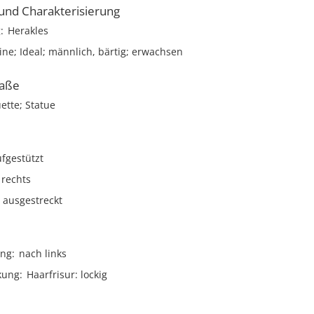
nd Charakterisierung
g
Herakles
ne; Ideal; männlich, bärtig; erwachsen
aße
ette; Statue
fgestützt
rechts
ausgestreckt
ng
nach links
kung
Haarfrisur: lockig