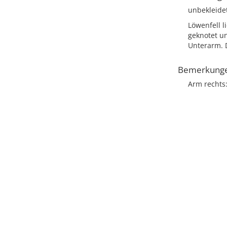
unbekleide
Löwenfell l
geknotet u
Unterarm. D
Bemerkung
Arm rechts: