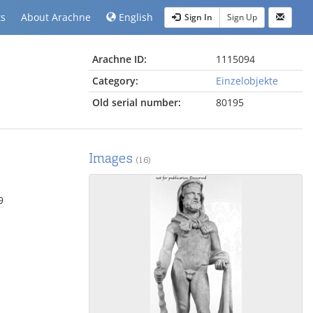
ts
About Arachne
English
Sign In
Sign Up
Arachne ID:
1115094
Category:
Einzelobjekte
Old serial number:
80195
Images
(16)
9