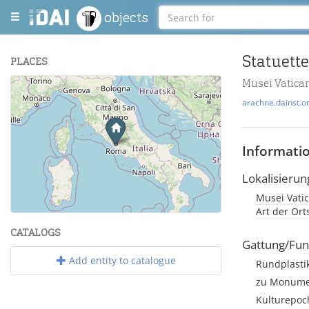
objects
Statuette
PLACES
Musei Vatican
+
arachne.dainst.o
−
Informati
Lokalisierun
Musei Vatic
Leaflet
| Maps and Data ©
OpenStreetMap
.
Art der Or
CATALOGS
Gattung/Fun
Add entity to catalogue
Rundplasti
zu Monumen
Kulturepoc