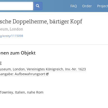
FAQ
Order
Projec
ische Doppelherme, bärtiger Kopf
seum, London
rg/entity/1115098
onen zum Objekt
g
useum, London, Vereinigtes Königreich, Inv.-Nr. 1623
tsangabe: Aufbewahrungsort
ownley, Italien, nahe Rom