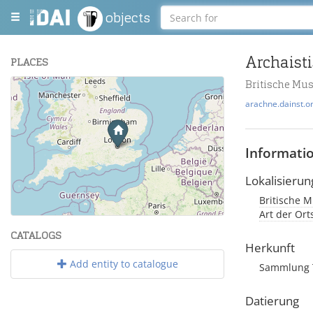
objects
Archaist
PLACES
Britische Mu
+
arachne.dainst.o
−
Informati
Lokalisierun
Britische M
Leaflet
| Maps and Data ©
OpenStreetMap
.
Art der Or
CATALOGS
Herkunft
Add entity to catalogue
Sammlung T
Datierung