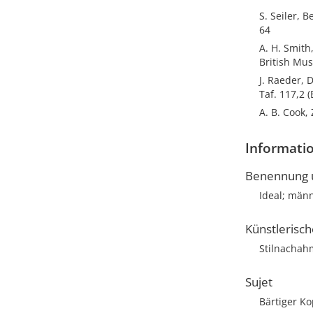
S. Seiler, 
64
A. H. Smith
British Mus
J. Raeder, 
Taf. 117,2 
A. B. Cook, 
Informatio
Benennung u
Ideal; männ
Künstlerisc
Stilnacha
Sujet
Bärtiger K