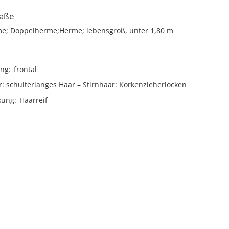
aße
e; Doppelherme;Herme; lebensgroß, unter 1,80 m
ng
frontal
r
schulterlanges Haar
Stirnhaar
Korkenzieherlocken
kung
Haarreif