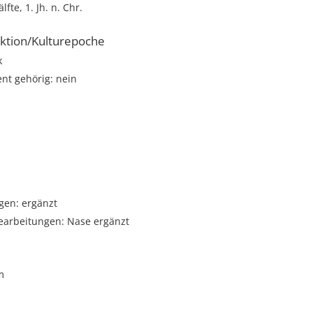
lfte, 1. Jh. n. Chr.
ktion/Kulturepoche
k
t gehörig: nein
gen: ergänzt
arbeitungen: Nase ergänzt
m