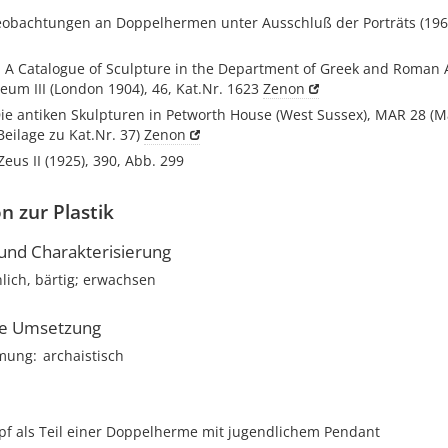
Beobachtungen an Doppelhermen unter Ausschluß der Porträts (1969
, A Catalogue of Sculpture in the Department of Greek and Roman A
eum III (London 1904), 46, Kat.Nr. 1623
Zenon
Die antiken Skulpturen in Petworth House (West Sussex), MAR 28 (M
(Beilage zu Kat.Nr. 37)
Zenon
Zeus II (1925), 390, Abb. 299
n zur Plastik
nd Charakterisierung
lich, bärtig; erwachsen
he Umsetzung
hmung
archaistisch
opf als Teil einer Doppelherme mit jugendlichem Pendant