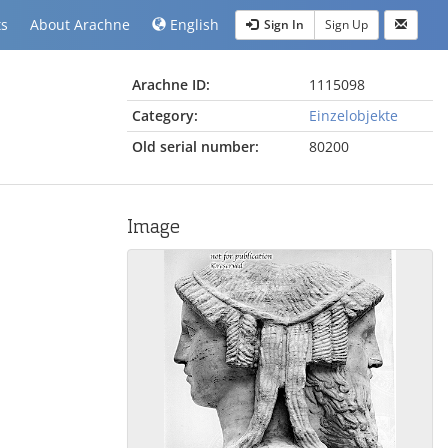
ts
About Arachne
English
Sign In
Sign Up
Arachne ID:
1115098
Category:
Einzelobjekte
Old serial number:
80200
Image