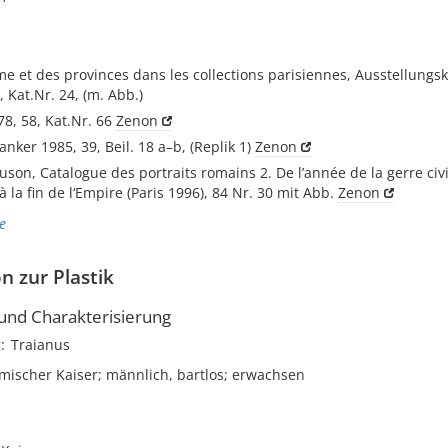
me et des provinces dans les collections parisiennes, Ausstellungsk
., Kat.Nr. 24, (m. Abb.)
78, 58, Kat.Nr. 66
Zenon
anker 1985, 39, Beil. 18 a–b, (Replik 1)
Zenon
uson, Catalogue des portraits romains 2. De l’année de la gerre civi
 à la fin de l‘Empire (Paris 1996), 84 Nr. 30 mit Abb.
Zenon
e
n zur Plastik
nd Charakterisierung
g
Traianus
mischer Kaiser; männlich, bartlos; erwachsen