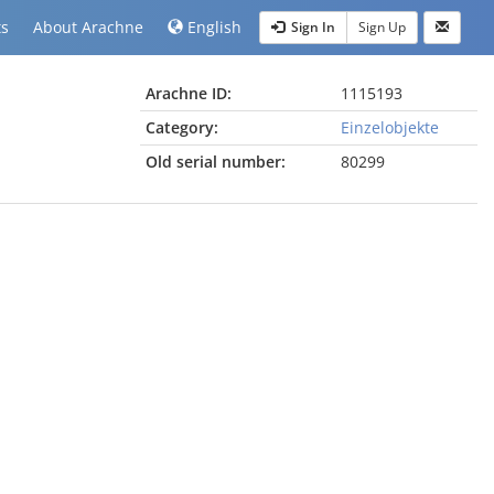
ts
About Arachne
English
Sign In
Sign Up
Arachne ID:
1115193
Category:
Einzelobjekte
Old serial number:
80299