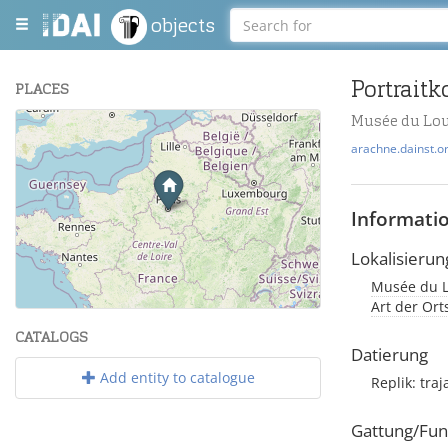
objects
Portraitk
PLACES
Musée du Lou
+
arachne.dainst.o
−
Informati
Lokalisierun
Musée du Lo
Leaflet
| Maps and Data ©
OpenStreetMap
.
Art der Or
CATALOGS
Datierung
Add entity to catalogue
Replik: tra
Gattung/Fun