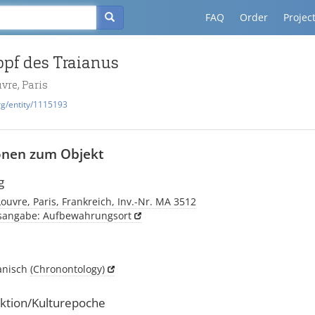
FAQ
Order
Projec
opf des Traianus
vre, Paris
rg/entity/1115193
onen zum Objekt
g
uvre, Paris, Frankreich, Inv.-Nr. MA 3512
tsangabe: Aufbewahrungsort
janisch
(Chronontology)
ktion/Kulturepoche