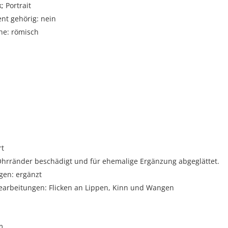
; Portrait
t gehörig: nein
he: römisch
i
rt
hrränder beschädigt und für ehemalige Ergänzung abgeglättet.
gen: ergänzt
arbeitungen: Flicken an Lippen, Kinn und Wangen
m