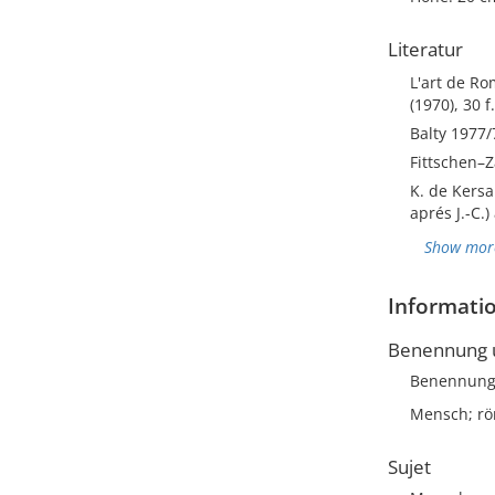
Literatur
L'art de Ro
(1970), 30 f
Balty 1977/
Fittschen–Z
K. de Kersa
aprés J.-C.)
Show mor
Informatio
Benennung u
Benennun
Mensch; rö
Sujet