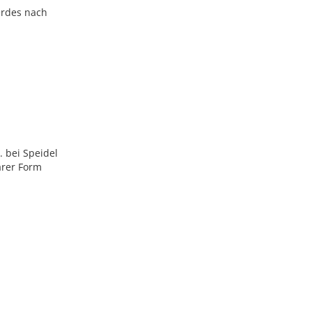
erdes nach
. bei Speidel
arer Form