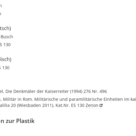
m
m
tsch)
: Busch
S 130
isch)
S 130
el, Die Denkmäler der Kaiserreiter (1994) 276 Nr. 496
, Militär in Rom. Militärische und paramilitärische Einheiten im ka
Palilia 20 (Wiesbaden 2011), Kat.Nr. ES 130
Zenon
n zur Plastik