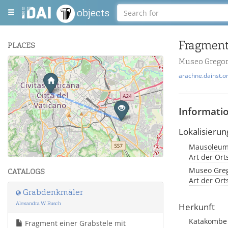
objects
Fragment
PLACES
Museo Gregor
+
arachne.dainst.o
−
Informati
Lokalisierun
Mausoleum 
Leaflet
| Maps and Data ©
OpenStreetMap
.
Art der Or
Museo Grego
CATALOGS
Art der Or
Grabdenkmäler
Alexandra W. Busch
Herkunft
Katakombe S
Fragment einer Grabstele mit