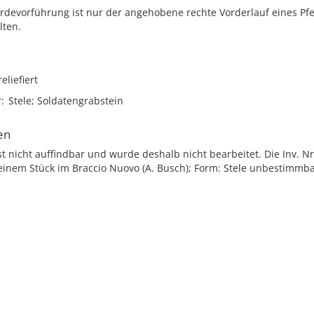
erdevorführung ist nur der angehobene rechte Vorderlauf eines Pf
lten.
reliefiert
r
Stele; Soldatengrabstein
en
st nicht auffindbar und wurde deshalb nicht bearbeitet. Die Inv. Nr
 einem Stück im Braccio Nuovo (A. Busch); Form: Stele unbestimmb