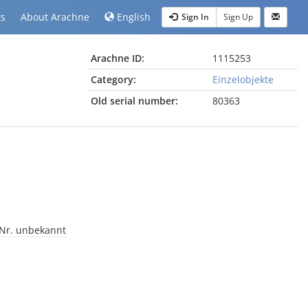
ts
About Arachne
English
Sign In
Sign Up
Arachne ID:
1115253
Category:
Einzelobjekte
Old serial number:
80363
-Nr. unbekannt