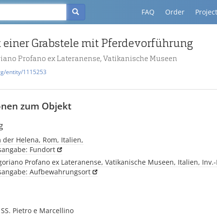
FAQ
Order
Projec
 einer Grabstele mit Pferdevorführung
iano Profano ex Lateranense, Vatikanische Museen
rg/entity/1115253
onen zum Objekt
g
der Helena, Rom, Italien,
tsangabe: Fundort
riano Profano ex Lateranense, Vatikanische Museen, Italien, Inv.
tsangabe: Aufbewahrungsort
S. Pietro e Marcellino