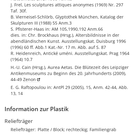
J. Frel, Les sculptures attiques anonymes (1969) Nr. 297
Taf. 30f.
B. Vierneisel-Schlörb, Glyptothek München, Katalog der
Skulpturen III (1988) 55 Anm.3
S. Pfisterer-Haas in: AM 105,1990,192 Anm.66
dies. in: Chr. Brockhaus (Hrsg.), Altersbildnisse in der
abendländischen Kunst. Ausstellungskat. Duisburg 1996
(1996) 60 ff. Abb.1 Kat.-Nr. 17 m. Abb. auf S. 87
R. Heidenreich, Antické uméni. Ausstellungskat. Prag 1964
(1964) 10.7
H.-U. Cain (Hrsg.), Aurea Aetas. Die Blütezeit des Leipziger
Antikenmuseums zu Beginn des 20. Jahrhunderts (2009),
44-49
Zenon
E. G. Raftopoulou in: AntPl 29 (2005), 15, Anm. 42-44, Abb.
13, 14
Information zur Plastik
Reliefträger
Reliefträger
Platte / Block; rechteckig; Familiengrab