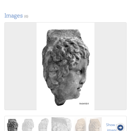
Images
(6)
Show all
images