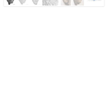
Licensed under
Creative Commons
|
Imprint
|
Privacy
| Report bugs to
idai.objects@dainst.de
v1.0.3 (build #485)