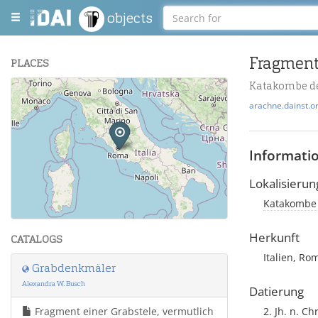
objects
PLACES
Katakombe de
+
arachne.dainst.o
−
Informati
Lokalisierun
Katakombe d
Leaflet
| Maps and Data ©
OpenStreetMap
.
Herkunft
CATALOGS
Italien, Ro
Grabdenkmäler
Alexandra W. Busch
Datierung
Fragment einer Grabstele, vermutlich
2. Jh. n. Ch