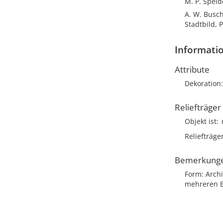
M. P. Speid
A. W. Busch
Stadtbild, 
Informatio
Attribute
Dekoration
Reliefträger
Objekt ist
Reliefträge
Bemerkung
Form: Arch
mehreren B