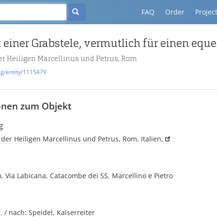
FAQ
Order
Projec
r Heiligen Marcellinus und Petrus, Rom
rg/entity/1115479
onen zum Objekt
g
er Heiligen Marcellinus und Petrus, Rom, Italien,
m, Via Labicana, Catacombe dei SS. Marcellino e Pietro
r. / nach: Speidel, Kaiserreiter