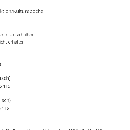
ktion/Kulturepoche
r: nicht erhalten
icht erhalten
)
tsch)
S 115
isch)
S 115