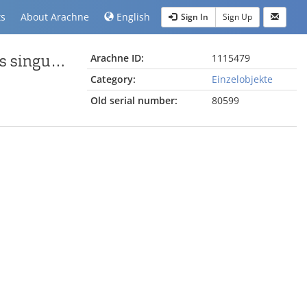
ts
About Arachne
English
Sign In
Sign Up
Fragment einer Grabstele, vermutlich für einen eques singularis
Arachne ID:
1115479
Category:
Einzelobjekte
Old serial number:
80599