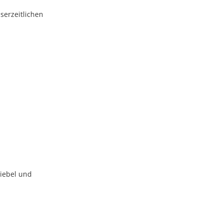
iserzeitlichen
giebel und