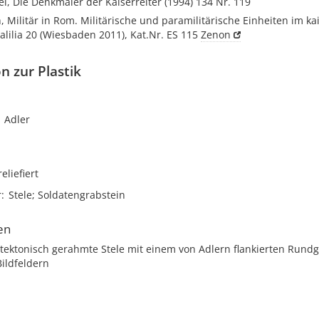
el, Die Denkmäler der Kaiserreiter (1994) 134 Nr. 119
, Militär in Rom. Militärische und paramilitärische Einheiten im ka
Palilia 20 (Wiesbaden 2011), Kat.Nr. ES 115
Zenon
n zur Plastik
Adler
reliefiert
r
Stele; Soldatengrabstein
en
itektonisch gerahmte Stele mit einem von Adlern flankierten Rund
ildfeldern