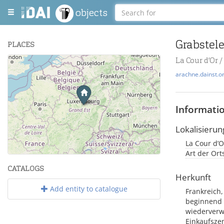
objects
Grabstel
PLACES
La Cour d’Or 
+
arachne.dainst.o
−
Informati
Lokalisierun
La Cour d’O
Leaflet
| Maps and Data ©
OpenStreetMap
.
Art der Or
CATALOGS
Herkunft
Add entity to catalogue
Frankreich,
beginnend 
wiederverw
Einkaufsze