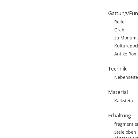
Gattung/Fun
Relief
Grab
zu Monumen
Kulturepoc
Antike Römi
Technik
Nebenseiten
Material
Kalkstein
Erhaltung
fragmentie
Stele oben