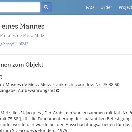
FAQ
Order
Projec
e eines Mannes
/ Musées de Metz, Metz
rg/entity/1116243
onen zum Objekt
g
r / Musées de Metz, Metz, Frankreich, cour. Inv.-Nr. 75.38.50
tsangabe: Aufbewahrungsort
 Metz, Ilot-St-Jacques , Der Grabstein war, zusammen mit Kat. Nr. § 
mit 75.38.], für die Fundamentierung der spätantiken Befestigung
endet worden; er wurde bei den Ausschachtungsarbeiten für das
ntrum St.-Jacques gefunden., 1975