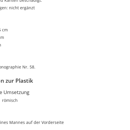
nd Kanten beschädigt.
gen: nicht ergänzt
 5 cm
cm
m
onographie Nr. 58.
n zur Plastik
he Umsetzung
römisch
eines Mannes auf der Vorderseite