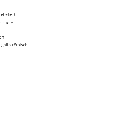
reliefiert
r
Stele
en
 gallo-römisch