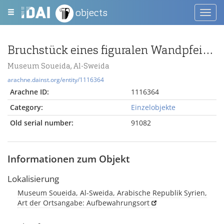
objects
Toggl
navig
Bruchstück eines figuralen Wandpfeilerkapitells mit angearbeitetem Wandstück
Museum Soueida, Al-Sweida
arachne.dainst.org/entity/1116364
Arachne ID:
1116364
Category:
Einzelobjekte
Old serial number:
91082
Informationen zum Objekt
Lokalisierung
Museum Soueida, Al-Sweida, Arabische Republik Syrien,
Art der Ortsangabe: Aufbewahrungsort