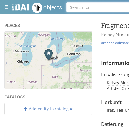
objects
PLACES
Kelsey Museu
+
arachne.dainst.o
−
Informati
Lokalisierun
Kelsey Muse
Leaflet
| Maps and Data ©
OpenStreetMap
.
Art der Or
CATALOGS
Herkunft
Add entity to catalogue
Irak, Tell-U
Datierung