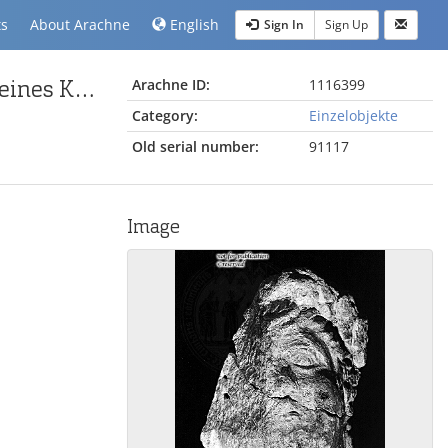
ts
About Arachne
English
Sign In
Sign Up
Fragment eines Figuralkapitells mit der Darstellung eines Kopfes
Arachne ID:
1116399
Category:
Einzelobjekte
Old serial number:
91117
Image