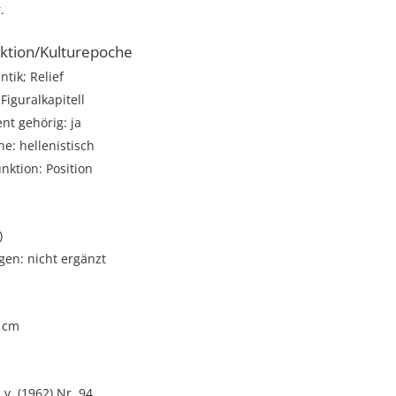
.
ktion/Kulturepoche
tik; Relief
Figuralkapitell
t gehörig: ja
e: hellenistisch
unktion: Position
)
gen: nicht ergänzt
1 cm
 v. (1962) Nr. 94.