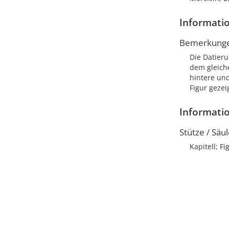
Informatio
Bemerkung
Die Datier
dem gleiche
hintere und
Figur gezei
Informati
Stütze / Säu
Kapitell; Fi