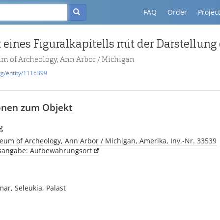
FAQ
Order
Projec
m of Archeology, Ann Arbor / Michigan
rg/entity/1116399
onen zum Objekt
g
um of Archeology, Ann Arbor / Michigan, Amerika, Inv.-Nr. 33539
tsangabe: Aufbewahrungsort
mar, Seleukia, Palast