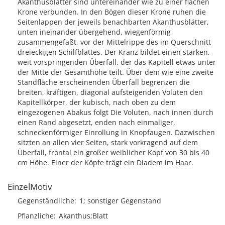
Akanthusblätter sind untereinander wie zu einer flachen
Krone verbunden. In den Bögen dieser Krone ruhen die
Seitenlappen der jeweils benachbarten Akanthusblätter,
unten ineinander übergehend, wiegenförmig
zusammengefaßt, vor der Mittelrippe des im Querschnitt
dreieckigen Schilfblattes. Der Kranz bildet einen starken,
weit vorspringenden Überfall, der das Kapitell etwas unter
der Mitte der Gesamthöhe teilt. Über dem wie eine zweite
Standfläche erscheinenden Überfall begrenzen die
breiten, kräftigen, diagonal aufsteigenden Voluten den
Kapitellkörper, der kubisch, nach oben zu dem
eingezogenen Abakus folgt Die Voluten, nach innen durch
einen Rand abgesetzt, enden nach einmaliger,
schneckenförmiger Einrollung in Knopfaugen. Dazwischen
sitzten an allen vier Seiten, stark vorkragend auf dem
Überfall, frontal ein großer weiblicher Kopf von 30 bis 40
cm Höhe. Einer der Köpfe trägt ein Diadem im Haar.
EinzelMotiv
Gegenständliche
1; sonstiger Gegenstand
Pflanzliche
Akanthus;Blatt