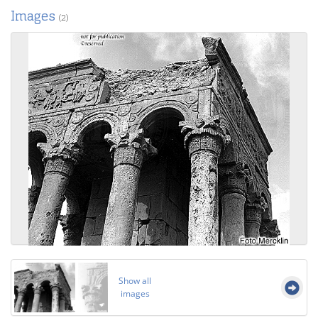
Images
(2)
Show all
images