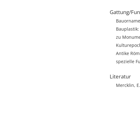
Gattung/Fun
Bauorname
Bauplastik: 
zu Monumen
Kulturepoc
Antike Römi
spezielle F
Literatur
Mercklin, E.