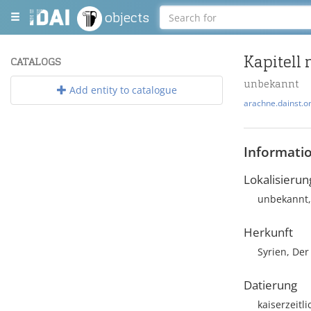
objects
Kapitell 
CATALOGS
unbekannt
Add entity to catalogue
arachne.dainst.o
Informati
Lokalisierun
unbekannt,
Herkunft
Syrien, Der
Datierung
kaiserzeitl