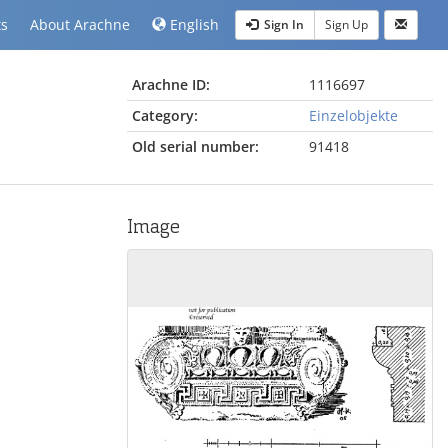
ts
About Arachne
English
Sign In
Sign Up
Arachne ID:
1116697
Category:
Einzelobjekte
Old serial number:
91418
Image