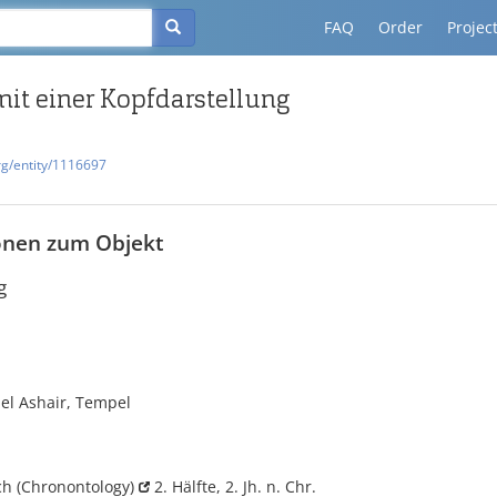
FAQ
Order
Projec
mit einer Kopfdarstellung
rg/entity/1116697
onen zum Objekt
g
 el Ashair, Tempel
ich
(Chronontology)
2. Hälfte, 2. Jh. n. Chr.