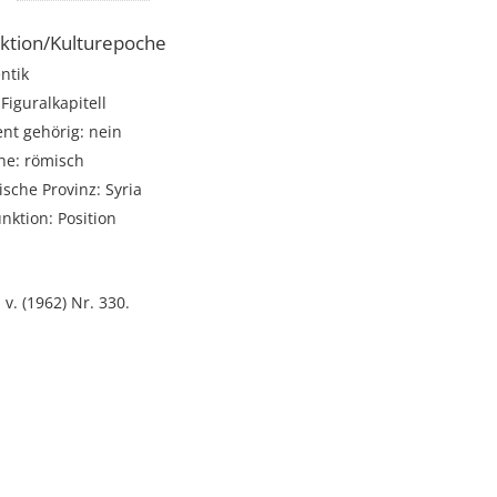
ktion/Kulturepoche
ntik
Figuralkapitell
t gehörig: nein
he: römisch
sche Provinz: Syria
unktion: Position
 v. (1962) Nr. 330.