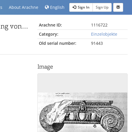
ts
About Arachne
English
Sign In
Sign Up
Kapitell mit einer Kopfdarstellung und der Darstellung von Büsten in den Volutenaugen
Arachne ID:
1116722
Category:
Einzelobjekte
Old serial number:
91443
Image