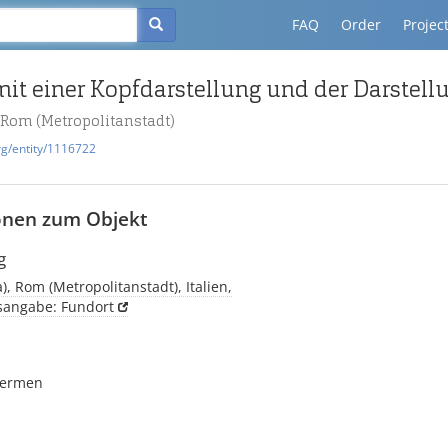
FAQ
Order
Projec
 Rom (Metropolitanstadt)
rg/entity/1116722
onen zum Objekt
g
, Rom (Metropolitanstadt), Italien,
tsangabe: Fundort
hermen