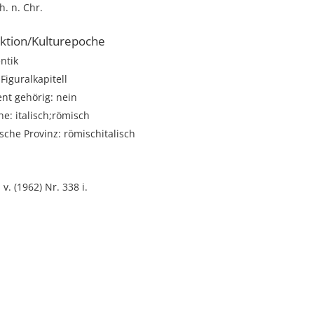
h. n. Chr.
ktion/Kulturepoche
ntik
Figuralkapitell
t gehörig: nein
e: italisch;römisch
sche Provinz: römischitalisch
 v. (1962) Nr. 338 i.