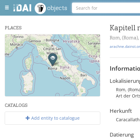
objects
PLACES
Rom, (Roma),
+
arachne.dainst.o
−
Informati
Lokalisierun
Rom, (Roma)
Leaflet
| Maps and Data ©
OpenStreetMap
.
Art der Or
CATALOGS
Herkunft
Add entity to catalogue
Caracallat
Datierung