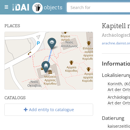
objects
Kapitell 
PLACES
Archäologisc
+
arachne.dainst.o
−
Informati
Lokalisierun
Korinth, (Κ
Leaflet
| Maps and Data ©
OpenStreetMap
.
Art der Or
Archäologis
CATALOGS
Art der Or
Add entity to catalogue
Datierung
kaiserzeitl