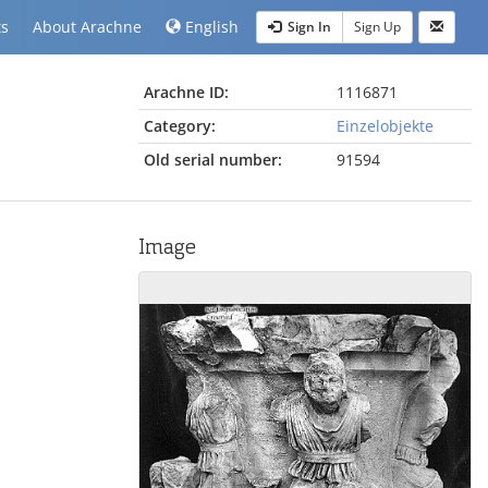
ts
About Arachne
English
Sign In
Sign Up
Arachne ID:
1116871
Category:
Einzelobjekte
Old serial number:
91594
Image