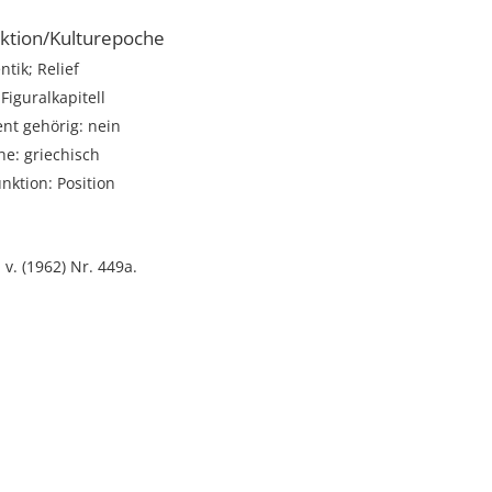
ktion/Kulturepoche
tik; Relief
Figuralkapitell
t gehörig: nein
e: griechisch
unktion: Position
 v. (1962) Nr. 449a.