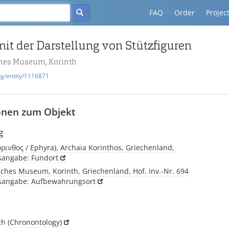
FAQ
Order
Projec
mit der Darstellung von Stützfiguren
hes Museum, Korinth
rg/entity/1116871
onen zum Objekt
g
όρινθος / Ephyra), Archaia Korinthos, Griechenland,
tsangabe: Fundort
ches Museum, Korinth, Griechenland, Hof. Inv.-Nr. 694
tsangabe: Aufbewahrungsort
ich
(Chronontology)