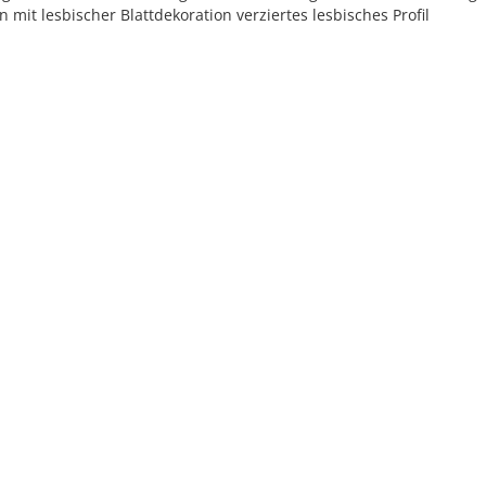
n mit lesbischer Blattdekoration verziertes lesbisches Profil
ed under
Creative Commons
|
Imprint
|
Privacy
| Report bugs to
idai.objects@d
v1.0.3 (build #485)