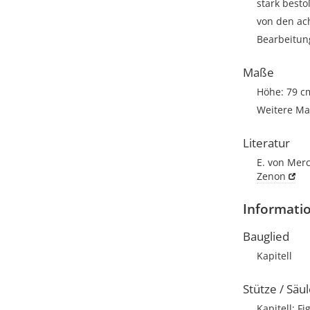
stark best
von den ac
Bearbeitun
Maße
Höhe: 79 c
Weitere Ma
Literatur
E. von Merc
Zenon
Informati
Bauglied
Kapitell
Stütze / Säu
Kapitell; Fi