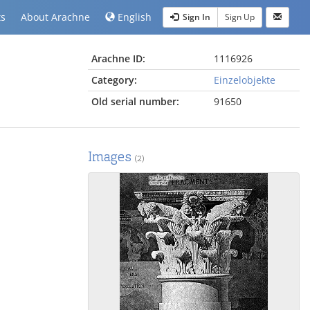
ts
About Arachne
English
Sign In
Sign Up
Arachne ID:
1116926
Category:
Einzelobjekte
Old serial number:
91650
Images
(2)