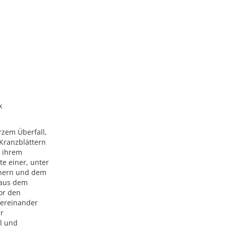
x
rzem Überfall,
 Kranzblättern
; ihrem
te einer, unter
rnern und dem
n aus dem
vor den
übereinander
er
al und