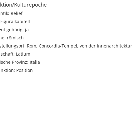
ktion/Kulturepoche
tik; Relief
Figuralkapitell
t gehörig: ja
he: römisch
stellungsort: Rom, Concordia-Tempel, von der Innenarchitektur
schaft: Latium
sche Provinz: Italia
unktion: Position
i