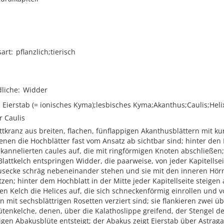
sart
pflanzlich;tierisch
liche
Widder
Eierstab (= ionisches Kyma);lesbisches Kyma;Akanthus;Caulis;Heli
r Caulis
ttkranz aus breiten, flachen, fünflappigen Akanthusblättern mit ku
nen die Hochblätter fast vom Ansatz ab sichtbar sind; hinter den
 kannelierten caules auf, die mit ringförmigen Knoten abschließen
lattkelch entspringen Widder, die paarweise, von jeder Kapitellsei
usecke schräg nebeneinander stehen und sie mit den inneren Hö
zen; hinter dem Hochblatt in der Mitte jeder Kapitellseite steige
gen Kelch die Helices auf, die sich schneckenförmig einrollen und 
n mit sechsblättrigen Rosetten verziert sind; sie flankieren zwei 
ütenkelche, denen, über die Kalathoslippe greifend, der Stengel d
igen Abakusblüte entsteigt; der Abakus zeigt Eierstab über Astrag