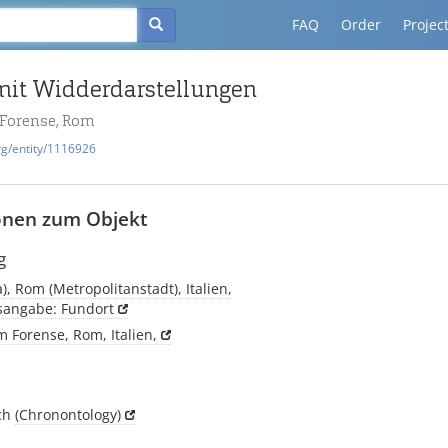
FAQ
Order
Projec
 mit Widderdarstellungen
Forense, Rom
rg/entity/1116926
onen zum Objekt
g
, Rom (Metropolitanstadt), Italien,
tsangabe: Fundort
 Forense, Rom, Italien,
ich
(Chronontology)