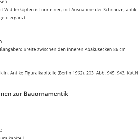
oßen
ht Widderköpfen ist nur einer, mit Ausnahme der Schnauze, antik
gen: ergänzt
m
ßangaben: Breite zwischen den inneren Abakusecken 86 cm
klin, Antike Figuralkapitelle (Berlin 1962), 203, Abb. 945. 943, Kat.N
onen zur Bauornamentik
le
guralkapitell