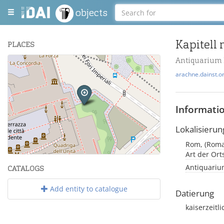
objects
Kapitell
PLACES
Antiquarium 
+
arachne.dainst.o
−
Informati
Lokalisierun
Rom, (Roma)
Leaflet
| Maps and Data ©
OpenStreetMap
.
Art der Or
Antiquarium
CATALOGS
Add entity to catalogue
Datierung
kaiserzeitl