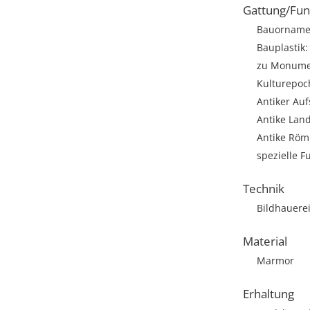
Gattung/Fun
Bauornamen
Bauplastik: 
zu Monumen
Kulturepoc
Antiker Auf
Antike Land
Antike Römi
spezielle F
Technik
Bildhauere
Material
Marmor
Erhaltung