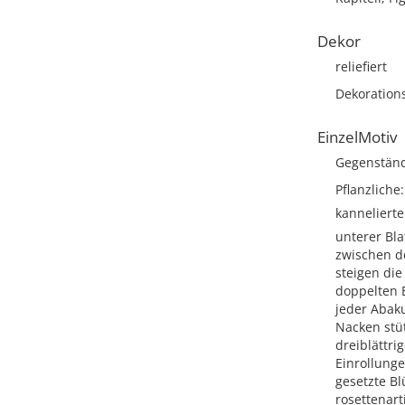
Dekor
reliefiert
Dekoration
EinzelMotiv
Gegenständ
Pflanzliche
kannelierte
unterer Bla
zwischen de
steigen die
doppelten B
jeder Abak
Nacken stüt
dreiblättri
Einrollunge
gesetzte Bl
rosettenart