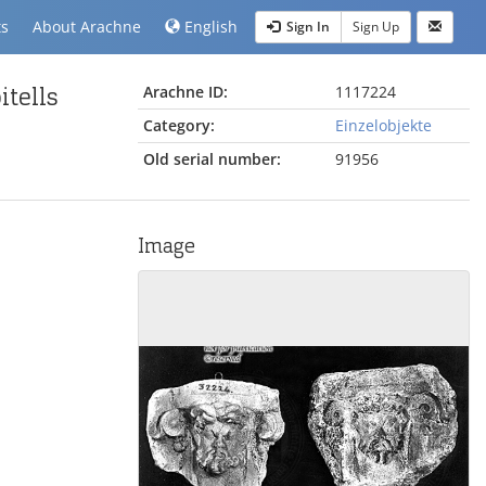
ts
About Arachne
English
Sign In
Sign Up
tells
Arachne ID:
1117224
Category:
Einzelobjekte
Old serial number:
91956
Image