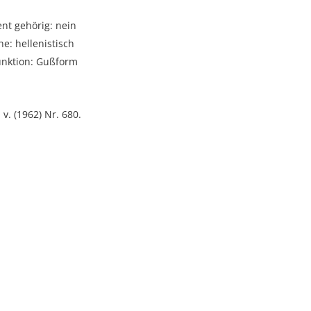
t gehörig: nein
e: hellenistisch
unktion: Gußform
 v. (1962) Nr. 680.