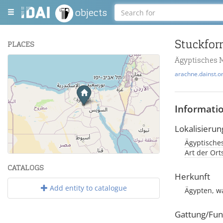
objects
Stuckfor
PLACES
Ägyptisches 
+
arachne.dainst.o
−
Informati
Lokalisierun
Ägyptisches
Leaflet
| Maps and Data ©
OpenStreetMap
.
Art der Or
CATALOGS
Herkunft
Add entity to catalogue
Ägypten, w
Gattung/Fun