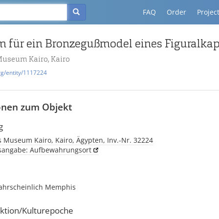
FAQ
Order
Projec
m für ein Bronzegußmodel eines Figuralkapi
Museum Kairo, Kairo
rg/entity/1117224
onen zum Objekt
g
 Museum Kairo, Kairo, Ägypten, Inv.-Nr. 32224
tsangabe: Aufbewahrungsort
ahrscheinlich Memphis
ktion/Kulturepoche