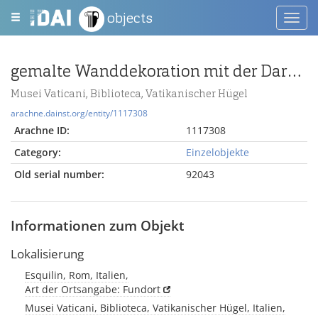
objects
Toggl
navig
gemalte Wanddekoration mit der Darstellung von Odysseelandschaften und architektonischen Baugliedern
Musei Vaticani, Biblioteca, Vatikanischer Hügel
arachne.dainst.org/entity/1117308
Arachne ID:
1117308
Category:
Einzelobjekte
Old serial number:
92043
Informationen zum Objekt
Lokalisierung
Esquilin, Rom, Italien,
Art der Ortsangabe: Fundort
Musei Vaticani, Biblioteca, Vatikanischer Hügel, Italien,