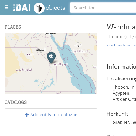
objects
PLACES
Theben, (n.t /
+
arachne.dainst.o
−
Informati
Lokalisierun
Theben, (n.t
Leaflet
| Maps and Data ©
OpenStreetMap
.
Ägypten,
Art der Or
CATALOGS
Herkunft
Add entity to catalogue
Grab Nr. 5