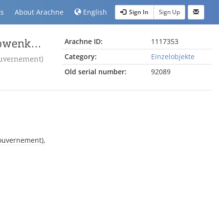
ts
About Arachne
English
Sign In
Sign Up
Wandmalerei mit der Darstellung von Säulen mit Löwenköpfen
Arachne ID:
1117353
Category:
Einzelobjekte
(Gouvernement)
Old serial number:
92089
(Gouvernement),