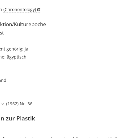
ch
(Chronontology)
ktion/Kulturepoche
st
t gehörig: ja
he: ägyptisch
and
 v. (1962) Nr. 36.
n zur Plastik