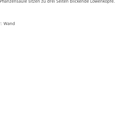
Pflanzensäule sitzen zu drei Seiten blickende Löwenköpfe.
r
Wand