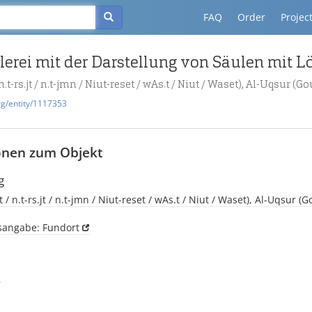
FAQ
Order
Projec
 n.t-rs.jt / n.t-jmn / Niut-reset / wAs.t / Niut / Waset), Al-Uqsur 
rg/entity/1117353
onen zum Objekt
g
 / n.t-rs.jt / n.t-jmn / Niut-reset / wAs.t / Niut / Waset), Al-Uqsur 
tsangabe: Fundort
8