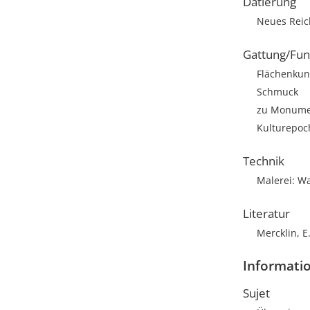
Datierung
Neues Rei
Gattung/Fun
Flächenkun
Schmuck
zu Monumen
Kulturepoc
Technik
Malerei: W
Literatur
Mercklin, E.
Informatio
Sujet