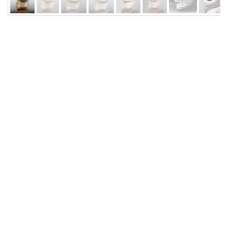
Licensed under
Creative Commons
|
Imprint
|
Privacy
| Report bugs to
idai.objects@dainst.de
v1.0.3 (build #485)