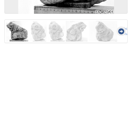
Show a
imag