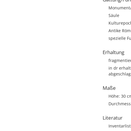
Monument/A
Säule
Kulturepoc
Antike Römi
spezielle F
Erhaltung
fragmentie
in dr erhal
abgeschla
Maße
Höhe: 30 c
Durchmesse
Literatur
Inventarli