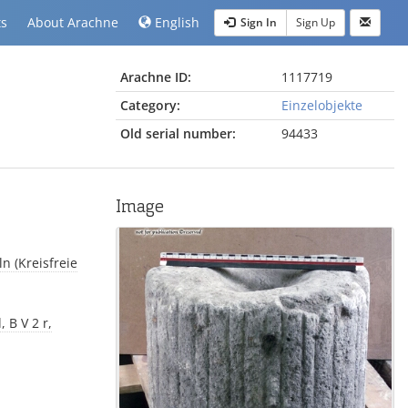
ts
About Arachne
English
Sign In
Sign Up
Arachne ID:
1117719
Category:
Einzelobjekte
Old serial number:
94433
Image
n (Kreisfreie
 B V 2 r,