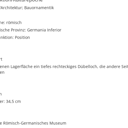
rchitektur; Bauornamentik
he: römisch
sche Provinz: Germania Inferior
unktion: Position
rt
tenen Lagerfläche ein tiefes rechteckiges Dübelloch, die andere Sei
gen
m
r: 34,5 cm
ste Römisch-Germanisches Museum