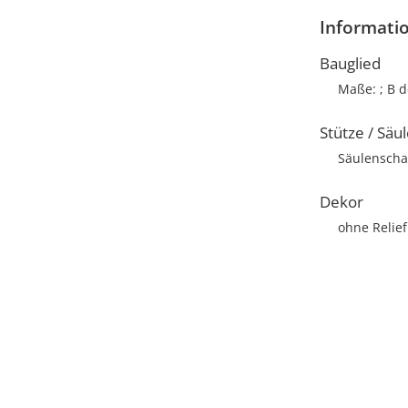
Informati
Bauglied
Maße: ; B d
Stütze / Säu
Säulenschaf
Dekor
ohne Relief