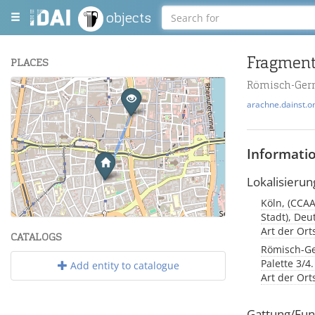
objects
Fragment
PLACES
Römisch-Germ
+
arachne.dainst.o
−
Informati
Lokalisierun
Köln, (CCAA
Leaflet
| Maps and Data ©
OpenStreetMap
.
Stadt), Deu
Art der Or
CATALOGS
Römisch-Ge
Palette 3/4.
Add entity to catalogue
Art der Or
Gattung/Fun