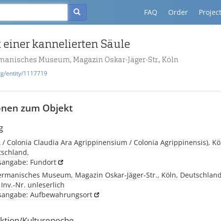
FAQ
Order
Projec
 einer kannelierten Säule
anisches Museum, Magazin Oskar-Jäger-Str., Köln
rg/entity/1117719
onen zum Objekt
g
 / Colonia Claudia Ara Agrippinensium / Colonia Agrippinensis), Köl
tschland,
tsangabe: Fundort
rmanisches Museum, Magazin Oskar-Jäger-Str., Köln, Deutschland,
 Inv.-Nr. unleserlich
tsangabe: Aufbewahrungsort
ktion/Kulturepoche