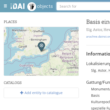
objects
Basis ein
PLACES
Slg. Astor, He
+
arachne.dainst.o
−
Informati
Lokalisierun
Slg. Astor,
Leaflet
| Maps and Data ©
OpenStreetMap
.
Gattung/Fun
CATALOGS
Monument/A
Add entity to catalogue
Basis
Kulturepoc
spezielle F