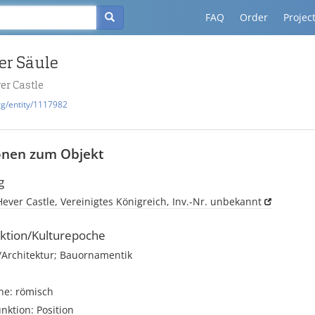
FAQ
Order
Projec
er Säule
ver Castle
rg/entity/1117982
onen zum Objekt
g
 Hever Castle, Vereinigtes Königreich, Inv.-Nr. unbekannt
ktion/Kulturepoche
rchitektur; Bauornamentik
he: römisch
unktion: Position