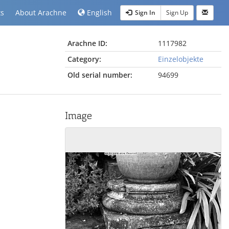
ts
About Arachne
English
Sign In
Sign Up
Arachne ID:
1117982
Category:
Einzelobjekte
Old serial number:
94699
Image