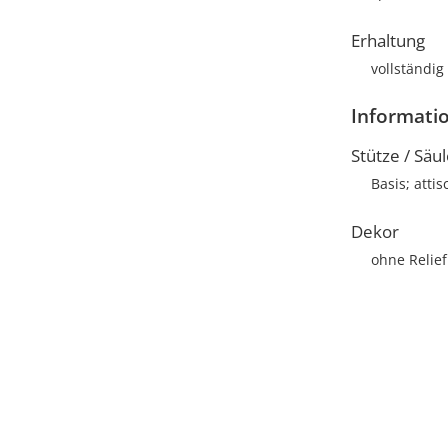
Erhaltung
vollständig
Informati
Stütze / Säu
Basis; attis
Dekor
ohne Relief