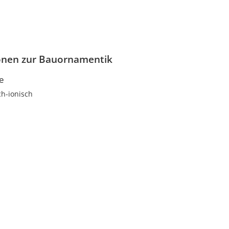
onen zur Bauornamentik
le
ch-ionisch